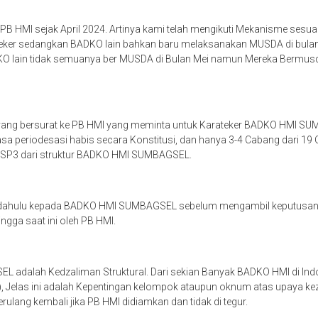
PB HMI sejak April 2024. Artinya kami telah mengikuti Mekanisme sesua
teker sedangkan BADKO lain bahkan baru melaksanakan MUSDA di bul
BADKO lain tidak semuanya ber MUSDA di Bulan Mei namun Mereka Bermusda m
ang bersurat ke PB HMI yang meminta untuk Karateker BADKO HMI SUM
a periodesasi habis secara Konstitusi, dan hanya 3-4 Cabang dari 1
n SP3 dari struktur BADKO HMI SUMBAGSEL.
bih dahulu kepada BADKO HMI SUMBAGSEL sebelum mengambil keputus
ngga saat ini oleh PB HMI.
L adalah Kedzaliman Struktural. Dari sekian Banyak BADKO HMI di I
), Jelas ini adalah Kepentingan kelompok ataupun oknum atas upaya kez
erulang kembali jika PB HMI didiamkan dan tidak di tegur.