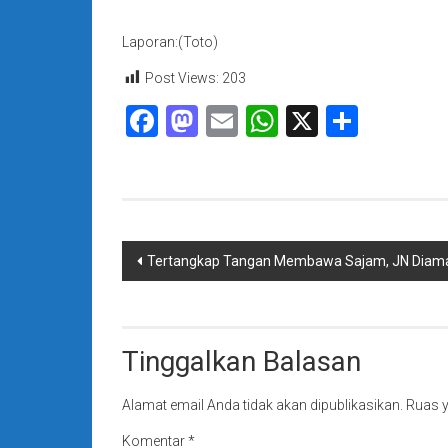
Laporan:(Toto)
Post Views:
203
Facebook
Mastodon
Email
WhatsApp
X
Share
Navigasi
Tertangkap Tangan Membawa Sajam, JN Diam
pos
Tinggalkan Balasan
Alamat email Anda tidak akan dipublikasikan.
Ruas y
Komentar
*