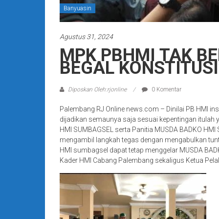
Banyuasin
Agustus 31, 2024
MPK PBHMI TAK B
BEGAL KONSTITUSI
Diposkan Oleh:rjonline
0 Komentar
Palembang RJ Online news.com – Dinilai PB HMI i
dijadikan semaunya saja sesuai kepentingan itul
HMI SUMBAGSEL serta Panitia MUSDA BADKO HMI S
mengambil langkah tegas dengan mengabulkan tunt
HMI sumbagsel dapat tetap menggelar MUSDA BADKO
Kader HMI Cabang Palembang sekaligus Ketua Pe