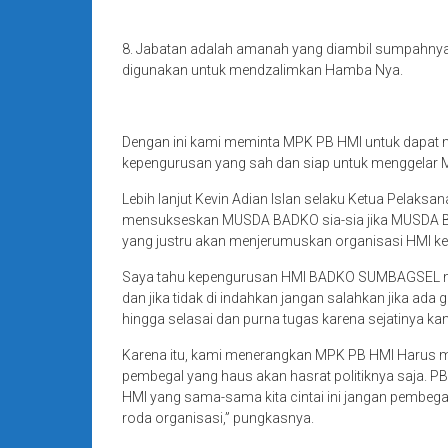
8. Jabatan adalah amanah yang diambil sumpahnya
digunakan untuk mendzalimkan Hamba Nya.
Dengan ini kami meminta MPK PB HMI untuk dapa
kepengurusan yang sah dan siap untuk menggela
Lebih lanjut Kevin Adian Islan selaku Ketua Pelaks
mensukseskan MUSDA BADKO sia-sia jika MUSDA BADK
yang justru akan menjerumuskan organisasi HMI ke
Saya tahu kepengurusan HMI BADKO SUMBAGSEL mes
dan jika tidak di indahkan jangan salahkan jika ad
hingga selasai dan purna tugas karena sejatiny
Karena itu, kami menerangkan MPK PB HMI Harus m
pembegal yang haus akan hasrat politiknya saja. PB
HMI yang sama-sama kita cintai ini jangan pembegal
roda organisasi,” pungkasnya.