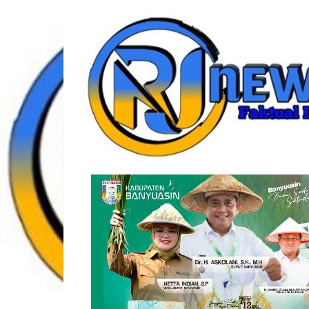
Lompat
rjonlinenews.com
ke
konten
Faktual
Berimbang
dan
Terpercaya