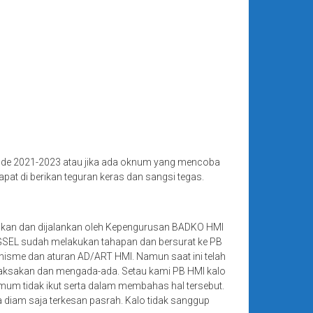
e 2021-2023 atau jika ada oknum yang mencoba
di berikan teguran keras dan sangsi tegas.
an dan dijalankan oleh Kepengurusan BADKO HMI
EL sudah melakukan tahapan dan bersurat ke PB
isme dan aturan AD/ART HMI. Namun saat ini telah
paksakan dan mengada-ada. Setau kami PB HMI kalo
mum tidak ikut serta dalam membahas hal tersebut.
a diam saja terkesan pasrah. Kalo tidak sanggup