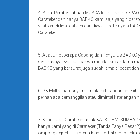
4. Surat Pemberitahuan MUSDA telah dikirim ke PAO 
Carateker dan hanya BADKO kami saja yang dicara
silahkan di lihat data ini dan dievaluasi ternyata 
Carateker.
5. Adapun beberapa Cabang dan Pengurus BADKO y
seharusnya evaluasi bahwa mereka sudah lama mas
BADKO yang bersurat juga sudah lama di pecat da
6. PB HMI seharusnya meminta keterangan terle
pernah ada pemanggilan atau dimintai keterangan hi
7. Keputusan Carateker untuk BADKO HMI SUMBAGSE
hanya kami yang di Carateker (Tanda Tanya Besar ?
ompong seperti ini, karena bisa jadi hal serupa aka t