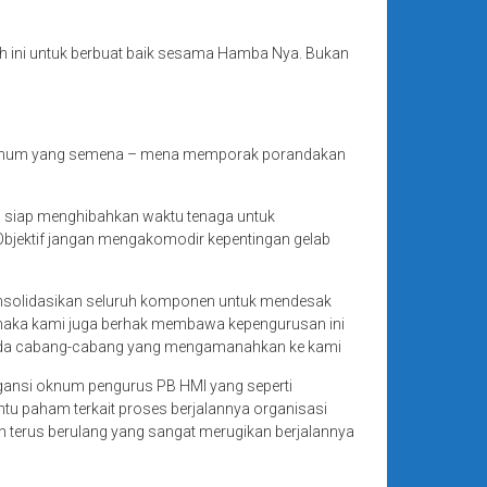
 ini untuk berbuat baik sesama Hamba Nya. Bukan
 oknum yang semena – mena memporak porandakan
ng siap menghibahkan waktu tenaga untuk
Objektif jangan mengakomodir kepentingan gelab
nsolidasikan seluruh komponen untuk mendesak
lik maka kami juga berhak membawa kepengurusan ini
pada cabang-cabang yang mengamanahkan ke kami
gansi oknum pengurus PB HMI yang seperti
ntu paham terkait proses berjalannya organisasi
an terus berulang yang sangat merugikan berjalannya