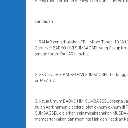
mengemban Amanah menegakkan Konstitusi ya mu
Landasan:
1. RAHAR yang dilakukan PB HMI per Tangal 10 Me
Carateker BADKO HMI SUMBAGSEL yang Cukup Krusial
tengah forum RAHAR tersebut.
2. SK Carateker BADKO HMI SUMBAGSEL Ter-tanggal 
di JAKARTA.
3. Ketua Umum BADKO HMI SUMBAGSEL beserta Jaja
bulan April namun dicederai oleh oknum-oknum di P
SUMBAGSEL dibiarkan saja melaksanakan MUSDA oleh
mempertanyakan dan meminta Hak dan Keadilan K