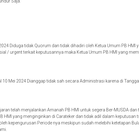
ndur Saja.
i 2024 Diduga tidak Quorum dan tidak dihadiri oleh Ketua Umum PB H
 / urgent terkait keputusannya maka Ketua Umum PB HMI yang mempuny
10 Mei 2024 Dianggap tidak sah secara Administrasi karena di Tangga
ran telah menjalankan Amanah PB HMI untuk segera Ber-MUSDA dan t
B HMI yang menginginkan di Carateker dan tidak adil dalam keputusan
 kepengurusan Periode nya meskipun sudah melebihi ketetapan Bulai Me
ami.