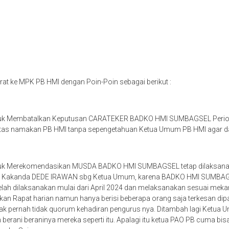
at ke MPK PB HMI dengan Poin-Poin sebagai berikut :
uk Membatalkan Keputusan CARATEKER BADKO HMI SUMBAGSEL Period
 namakan PB HMI tanpa sepengetahuan Ketua Umum PB HMI agar dapat 
uk Merekomendasikan MUSDA BADKO HMI SUMBAGSEL tetap dilaksanak
h Kakanda DEDE IRAWAN sbg Ketua Umum, karena BADKO HMI SUMBAGS
ah dilaksanakan mulai dari April 2024 dan melaksanakan sesuai mekan
an Rapat harian namun hanya berisi beberapa orang saja terkesan di
k pernah tidak quorum kehadiran pengurus nya. Ditambah lagi Ketua U
 berani beraninya mereka seperti itu. Apalagi itu ketua PAO PB cuma bis