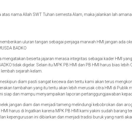
 atas nama Allah SWT Tuhan semesta Alam, maka jalankan lah amanah
t memberikan uluran tangan sebagai penjaga marwah HMI jangan ada
r MUSDA BADKO
ana mengatakan beserta jajaran merasa integritas sebagai kader HMI ya
O tidak digelar. Selain itu MPK PB HMI dan PB HMI harus bias lebih 
 lembah sejarah kelam.
kipun diam pasti sangat kecewa dan tentu kami akan terus mengko
a gerakan tambahan yang itu tentu akan lebih merusak citra HMI di Pub
a kami siap dan mampu menyampaikan laporan pertanggungjawaban ke
elek jangan diam dan menjadi tameng melindungi kebobrokan dan aro
 HMI harus di Ingatkan karena MPK PB HMI kami yakini sudah barang te
an kepengurusan ini dibiarkan dan menjadi tradisi buruk yang nanti ak