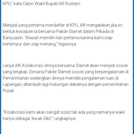
KPU,” kata Calon Wakil Bupati Alfi Rustam.
Menjadi yang pertama mendaftar di KPU, Alfi mengatakan jika ini
bentuk kesiapan ia bersama Pakde Slamet dalam Pilkada di
Banyuasin. “Alasan memilih hari pertama karena kami siap
bertempur dan siap menang,” tegasnya.
Lanjut Alfi, Kolaborasi dirinya bersama Slamet akan menjadi sosok
yang lengkap. Dimana Pakde Slamet sosok yang berpengalaman di
Pemerintahan sedangkan dirinya memiliki pengalaman luas di
Lapangan, ditambah lagi hubungan dekatnya dengan pemerintahan
Pusat.
“Kolaborasi kami akan sangat solid, tak ada yang namanya wakil
hanya sebagai ‘Awak Sikil’,” ungkapnya.