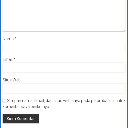
Nama
*
Email
*
Situs Web
Simpan nama, email, dan situs web saya pada peramban ini untuk
komentar saya berikutnya.