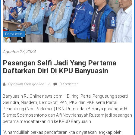
Banyuasin
Agustus 27, 2024
Pasangan Selfi Jadi Yang Pertama
Daftarkan Diri Di KPU Banyuasin
Diposkan Oleh:rjonline
0 Komentar
Banyuasin RJ Online news com – Diiringi Partai Pengusung seperti
Gerindra, Nasdem, Demokrat, PAN, PKS dan PKB serta Partai
Pendukung (Non Parlemen) PKN, Prima, dan Bekarya pasangan H.
Slamet Soemosentono dan Alfi Novtriansyah Rustam jadi pasangan
pertama mendaftarkan diri ke KPUD Banyuasin.
“Alhamdulillah berkas pendaftaran kita dinyatakan lengkap oleh