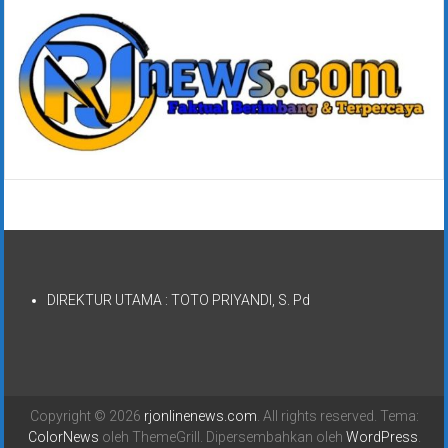
DIREKTUR UTAMA : TOTO PRIYANDI, S. Pd
Copyright © 2026
rjonlinenews.com
. All rights reserved. Tema:
ColorNews
oleh ThemeGrill. Dipersembahkan oleh
WordPress
.