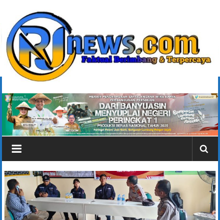
Lompat
ke
konten
rjonlinenews.com
Faktual
Berimbang
dan
Terpercaya