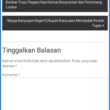
Berikan Tropi, Piagam Kasi Humas Berprestasi dan Pemenang
pos
Lomba
Warga Banyuasin Kaget Pj Bupati Banyuasin Mendadak Pindah
Tugas
Tinggalkan Balasan
Alamat email Anda tidak akan dipublikasikan.
Ruas yang wajib
ditandai
*
Komentar
*