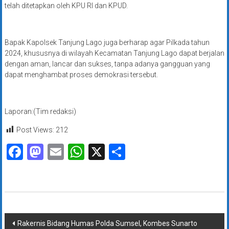
telah ditetapkan oleh KPU RI dan KPUD.
Bapak Kapolsek Tanjung Lago juga berharap agar Pilkada tahun
2024, khususnya di wilayah Kecamatan Tanjung Lago dapat berjalan
dengan aman, lancar dan sukses, tanpa adanya gangguan yang
dapat menghambat proses demokrasi tersebut.
Laporan:(Tim redaksi)
Post Views:
212
Facebook
Mastodon
Email
WhatsApp
X
Share
Navigasi
Rakernis Bidang Humas Polda Sumsel, Kombes Sunarto