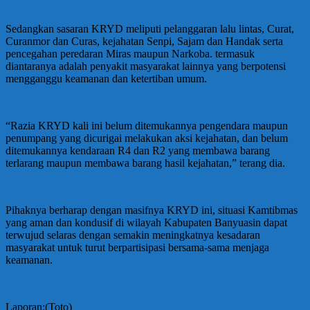
Sedangkan sasaran KRYD meliputi pelanggaran lalu lintas, Curat,
Curanmor dan Curas, kejahatan Senpi, Sajam dan Handak serta
pencegahan peredaran Miras maupun Narkoba. termasuk
diantaranya adalah penyakit masyarakat lainnya yang berpotensi
mengganggu keamanan dan ketertiban umum.
“Razia KRYD kali ini belum ditemukannya pengendara maupun
penumpang yang dicurigai melakukan aksi kejahatan, dan belum
ditemukannya kendaraan R4 dan R2 yang membawa barang
terlarang maupun membawa barang hasil kejahatan,” terang dia.
Pihaknya berharap dengan masifnya KRYD ini, situasi Kamtibmas
yang aman dan kondusif di wilayah Kabupaten Banyuasin dapat
terwujud selaras dengan semakin meningkatnya kesadaran
masyarakat untuk turut berpartisipasi bersama-sama menjaga
keamanan.
Laporan:(Toto)