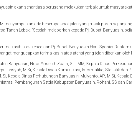
nyuasin akan senantiasa berusaha melakukan terbaik untuk masyarak
 MM menyampaikan ada beberapa spot jalan yang rusak parah sepanjang 
esa Tanah Lebak. “Setelah melaporkan kepada Pj. Bupati Banyuasin, bel
ima kasih atas kesediaan Pj. Bupati Banyuasin Hani Syopiar Rustam men
at mengucapkan terima kasih atas atensi yang telah diberikan oleh Pj
paten Banyuasin, Noor Yosepth Zaath, ST., MM, Kepala Dinas Perkebunan
Epriliansyah, M Si, Kepala Dinas Komunikasi, Informatika, Statistik dan Pe
Si, Kepala Dinas Perhubungan Banyuasin, Mulyanto, AP., M.Si, Kepala Di
inistrasi Pembangunan Setda Kabupaten Banyuasin, Rohani, SS dan Cama