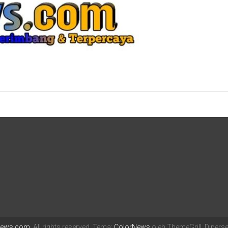
enews.com
. All rights reserved. Tema:
ColorNews
oleh ThemeGrill. Diper