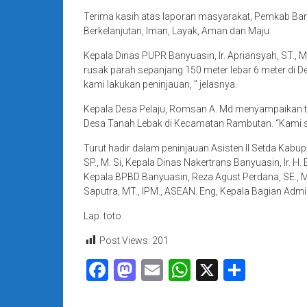
Terima kasih atas laporan masyarakat, Pemkab Ba
Berkelanjutan, Iman, Layak, Aman dan Maju.
Kepala Dinas PUPR Banyuasin, Ir. Apriansyah, ST.,
rusak parah sepanjang 150 meter lebar 6 meter di D
kami lakukan peninjauan, ” jelasnya.
Kepala Desa Pelaju, Romsan A. Md menyampaikan ter
Desa Tanah Lebak di Kecamatan Rambutan. “Kami sang
Turut hadir dalam peninjauan Asisten II Setda Kabu
SP., M. Si, Kepala Dinas Nakertrans Banyuasin, Ir. H. 
Kepala BPBD Banyuasin, Reza Agust Perdana, SE., M. 
Saputra, MT., IPM., ASEAN. Eng, Kepala Bagian Adm
Lap. toto
Post Views:
201
Facebook
Mastodon
Email
WhatsApp
X
Share