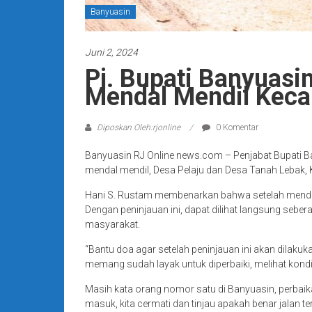
Banyuasin
Juni 2, 2024
Pj. Bupati Banyuas
Mendal Mendil Kec
Diposkan Oleh:rjonline
0 Komentar
Banyuasin RJ Online news.com – Penjabat Bupati B
mendal mendil, Desa Pelaju dan Desa Tanah Lebak,
Hani S. Rustam membenarkan bahwa setelah mendapat
Dengan peninjauan ini, dapat dilihat langsung sebe
masyarakat.
“Bantu doa agar setelah peninjauan ini akan dilaku
memang sudah layak untuk diperbaiki, melihat kondi
Masih kata orang nomor satu di Banyuasin, perbaika
masuk, kita cermati dan tinjau apakah benar jalan te