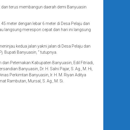
at dan terus membangun daerah demi Banyuasin
45 meter dengan lebar 6 meter di Desa Pelaju dan
iau langsung merespon cepat dan hari ini langsung
injau kedua jalan yakni jalan di Desa Pelaju dan
. Bupati Banyuasin, ” tutupnya.
 dan Peternakan Kabupaten Banyuasin, Edil Fitriadi,
rsandian Banyuasin, Dr. H. Salni Pajar, S. Ag., M. Hi,
nas Perkimtan Banyuasin, Ir. H. M. Riyan Aditya
t Rambutan, Mursal, S. Ag., M. Si.