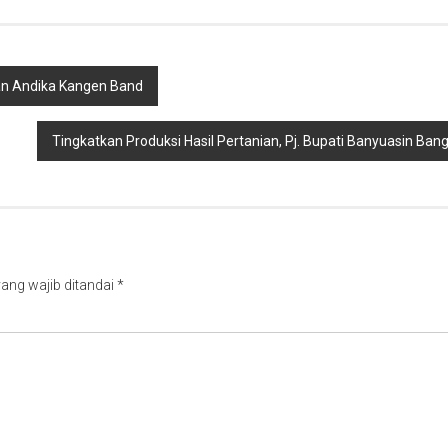
an Andika Kangen Band
Tingkatkan Produksi Hasil Pertanian, Pj. Bupati Banyuasin B
ang wajib ditandai
*