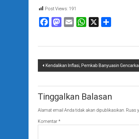
Post Views:
191
Facebook
Mastodon
Email
WhatsApp
X
Share
Navigasi
Kendalikan Inflasi, Pemkab Banyuasin Gencark
pos
Tinggalkan Balasan
Alamat email Anda tidak akan dipublikasikan.
Ruas y
Komentar
*