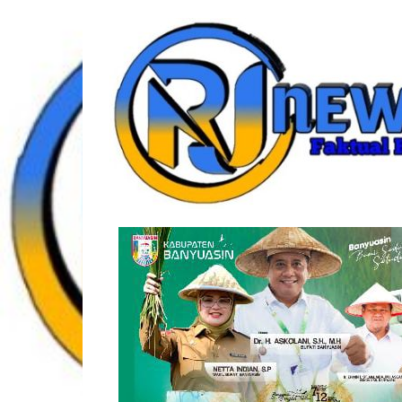
Lompat
rjonlinenews.com
ke
konten
Faktual
Berimbang
dan
Terpercaya