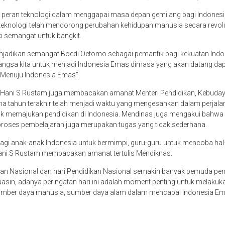
eran teknologi dalam menggapai masa depan gemilang bagi Indonesia, 
si teknologi telah mendorong perubahan kehidupan manusia secara revolus
ki semangat untuk bangkit.
enjadikan semangat Boedi Oetomo sebagai pemantik bagi kekuatan Ind
angsa kita untuk menjadi Indonesia Emas dimasa yang akan datang dapat
 Menuju Indonesia Emas”.
ani S Rustam juga membacakan amanat Menteri Pendidikan, Kebudayaan
 tahun terakhir telah menjadi waktu yang mengesankan dalam perjalana
 memajukan pendidikan di Indonesia. Mendinas juga mengakui bahwa
proses pembelajaran juga merupakan tugas yang tidak sederhana.
agi anak-anak Indonesia untuk bermimpi, guru-guru untuk mencoba hal
r Hani S Rustam membacakan amanat tertulis Mendiknas.
an Nasional dan hari Pendidikan Nasional semakin banyak pemuda pem
uasin, adanya peringatan hari ini adalah moment penting untuk melakuk
sumber daya manusia, sumber daya alam dalam mencapai Indonesia Em