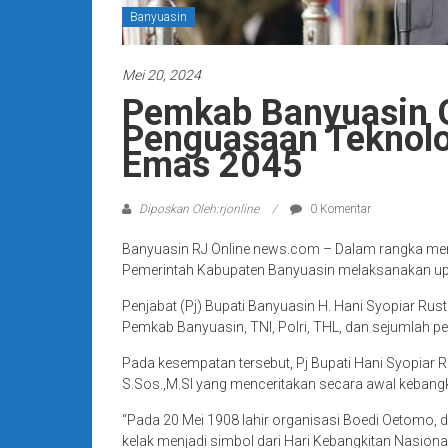
Banyuasin
Mei 20, 2024
Pemkab Banyuasin G
Penguasaan Teknolo
Emas 2045
Diposkan Oleh:rjonline
0 Komentar
Banyuasin RJ Online news.com – Dalam rangka memp
Pemerintah Kabupaten Banyuasin melaksanakan upac
Penjabat (Pj) Bupati Banyuasin H. Hani Syopiar Rus
Pemkab Banyuasin, TNI, Polri, THL, dan sejumlah pe
Pada kesempatan tersebut, Pj Bupati Hani Syopiar 
S.Sos.,M.SI yang menceritakan secara awal kebangk
“Pada 20 Mei 1908 lahir organisasi Boedi Oetomo, d
kelak menjadi simbol dari Hari Kebangkitan Nasiona