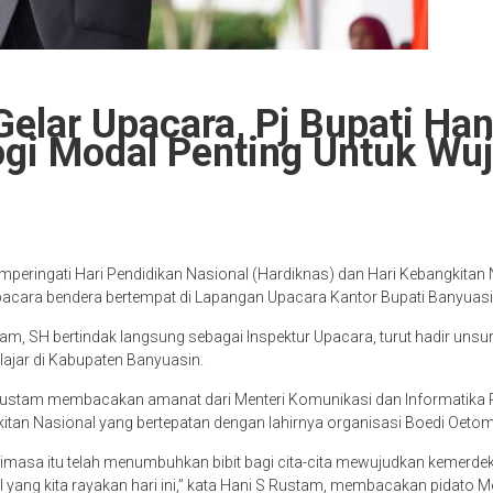
elar Upacara, Pj Bupati Ha
gi Modal Penting Untuk Wu
eringati Hari Pendidikan Nasional (Hardiknas) dan Hari Kebangkitan 
ara bendera bertempat di Lapangan Upacara Kantor Bupati Banyuasin,
tam, SH bertindak langsung sebagai Inspektur Upacara, turut hadir unsu
lajar di Kabupaten Banyuasin.
Rustam membacakan amanat dari Menteri Komunikasi dan Informatika Rep
itan Nasional yang bertepatan dengan lahirnya organisasi Boedi Oeto
imasa itu telah menumbuhkan bibit bagi cita-cita mewujudkan kemerdeka
l yang kita rayakan hari ini,” kata Hani S Rustam, membacakan pidato 