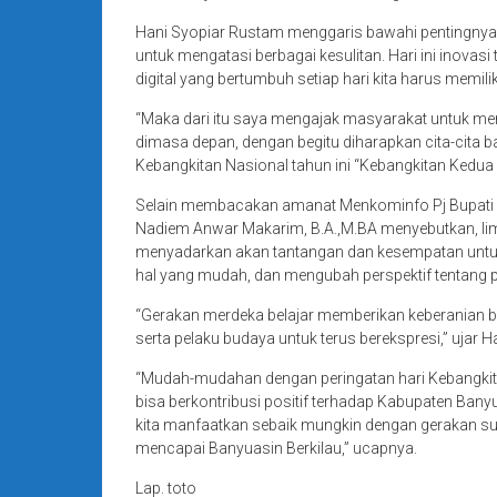
Hani Syopiar Rustam menggaris bawahi pentingnya p
untuk mengatasi berbagai kesulitan. Hari ini inova
digital yang bertumbuh setiap hari kita harus memili
“Maka dari itu saya mengajak masyarakat untuk m
dimasa depan, dengan begitu diharapkan cita-cita b
Kebangkitan Nasional tahun ini “Kebangkitan Kedua
Selain membacakan amanat Menkominfo Pj Bupati H
Nadiem Anwar Makarim, B.A.,M.BA menyebutkan, lima
menyadarkan akan tantangan dan kesempatan untuk
hal yang mudah, dan mengubah perspektif tentang 
“Gerakan merdeka belajar memberikan keberanian b
serta pelaku budaya untuk terus berekspresi,” uja
“Mudah-mudahan dengan peringatan hari Kebangkit
bisa berkontribusi positif terhadap Kabupaten Bany
kita manfaatkan sebaik mungkin dengan gerakan 
mencapai Banyuasin Berkilau,” ucapnya.
Lap. toto