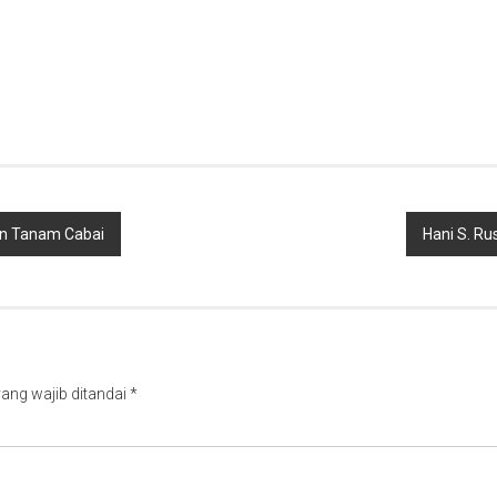
an Tanam Cabai
Hani S. R
ang wajib ditandai
*