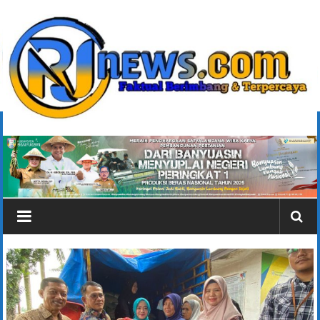
Lompat
ke
konten
rjonlinenews.com
Faktual
Berimbang
dan
Terpercaya