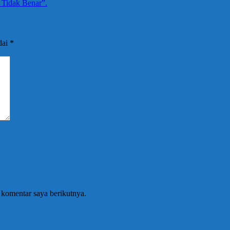
u Tidak Benar”.
dai
*
 komentar saya berikutnya.