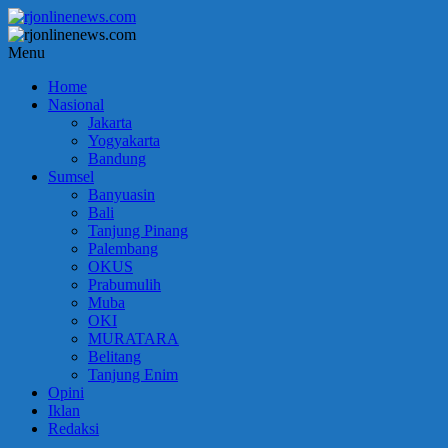
Lompat
ke
konten
rjonlinenews.com
Menu
Home
Faktual
Nasional
Berimbang
Jakarta
dan
Yogyakarta
Terpercaya
Bandung
Sumsel
Banyuasin
Bali
Tanjung Pinang
Palembang
OKUS
Prabumulih
Muba
OKI
MURATARA
Belitang
Tanjung Enim
Opini
Iklan
Redaksi