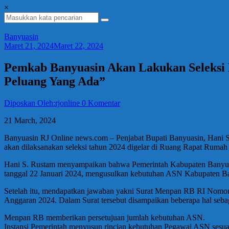
×
Banyuasin
Maret 21, 2024
Maret 22, 2024
Pemkab Banyuasin Akan Lakukan Seleksi 
Peluang Yang Ada”
Diposkan Oleh:rjonline
0 Komentar
21 March, 2024
Banyuasin RJ Online news.com – Penjabat Bupati Banyuasin, Hani S
akan dilaksanakan seleksi tahun 2024 digelar di Ruang Rapat Rumah
Hani S. Rustam menyampaikan bahwa Pemerintah Kabupaten Banyu
tanggal 22 Januari 2024, mengusulkan kebutuhan ASN Kabupaten 
Setelah itu, mendapatkan jawaban yakni Surat Menpan RB RI Nomor
Anggaran 2024. Dalam Surat tersebut disampaikan beberapa hal sebag
Menpan RB memberikan persetujuan jumlah kebutuhan ASN.
Instansi Pemerintah menyusun rincian kebutuhan Pegawai ASN sesu