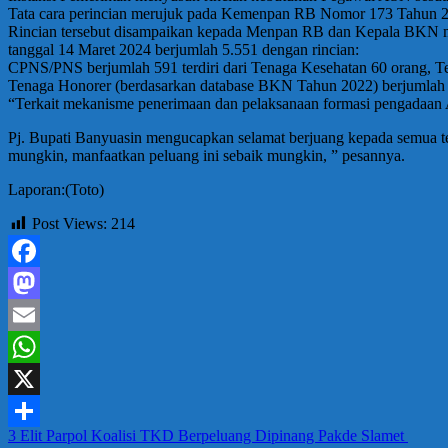
Tata cara perincian merujuk pada Kemenpan RB Nomor 173 Tahun 2
Rincian tersebut disampaikan kepada Menpan RB dan Kepala BKN mel
tanggal 14 Maret 2024 berjumlah 5.551 dengan rincian:
CPNS/PNS berjumlah 591 terdiri dari Tenaga Kesehatan 60 orang, T
Tenaga Honorer (berdasarkan database BKN Tahun 2022) berjumlah 4
“Terkait mekanisme penerimaan dan pelaksanaan formasi pengadaa
Pj. Bupati Banyuasin mengucapkan selamat berjuang kepada semua te
mungkin, manfaatkan peluang ini sebaik mungkin, ” pesannya.
Laporan:(Toto)
Post Views:
214
Facebook
Mastodon
Email
WhatsApp
X
Navigasi
3 Elit Parpol Koalisi TKD Berpeluang Dipinang Pakde Slamet
Share