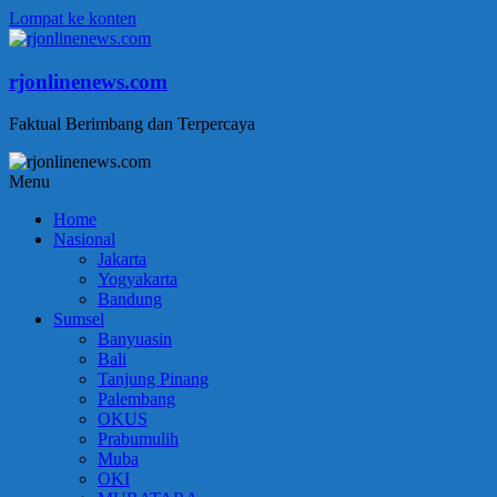
Lompat ke konten
rjonlinenews.com
Faktual Berimbang dan Terpercaya
Menu
Home
Nasional
Jakarta
Yogyakarta
Bandung
Sumsel
Banyuasin
Bali
Tanjung Pinang
Palembang
OKUS
Prabumulih
Muba
OKI