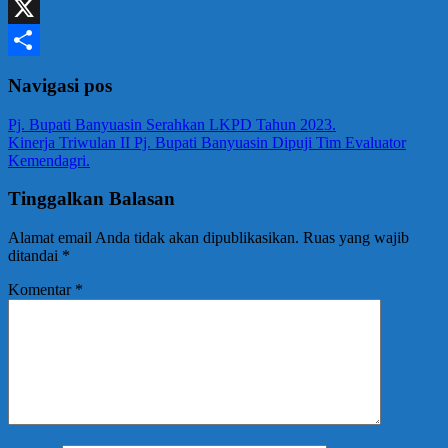
WhatsApp
X
Share
Navigasi pos
Pj. Bupati Banyuasin Serahkan LKPD Tahun 2023.
Kinerja Triwulan II Pj. Bupati Banyuasin Dipuji Tim Evaluator
Kemendagri.
Tinggalkan Balasan
Alamat email Anda tidak akan dipublikasikan.
Ruas yang wajib
ditandai
*
Komentar
*