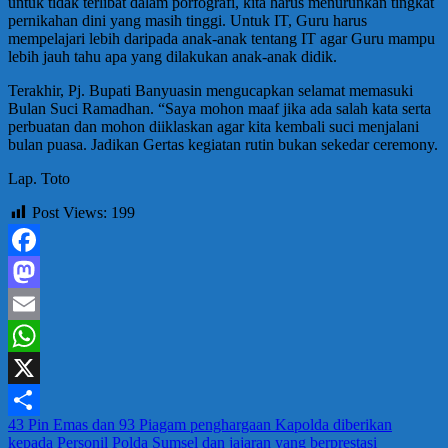
untuk tidak terlibat dalam porfografi, kita harus menurunkan tingkat
pernikahan dini yang masih tinggi. Untuk IT, Guru harus
mempelajari lebih daripada anak-anak tentang IT agar Guru mampu
lebih jauh tahu apa yang dilakukan anak-anak didik.
Terakhir, Pj. Bupati Banyuasin mengucapkan selamat memasuki
Bulan Suci Ramadhan. “Saya mohon maaf jika ada salah kata serta
perbuatan dan mohon diiklaskan agar kita kembali suci menjalani
bulan puasa. Jadikan Gertas kegiatan rutin bukan sekedar ceremony.
Lap. Toto
Post Views:
199
Facebook
Mastodon
Email
WhatsApp
X
Navigasi
43 Pin Emas dan 93 Piagam penghargaan Kapolda diberikan
Share
kepada Personil Polda Sumsel dan jajaran yang berprestasi
pos