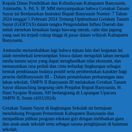
Kepala Dinas Pendidikan dan Kebudayaan Kabupaten Banyuasin,
Aminudin, S. Pd, S. IP. MM menyampaikan bahwa Gerakan Tanam
Sayur ini Berdasarkan Instruksi Bupati Banyuasin Nomor: 7 Tahun
2024 tanggal 5 Februari 2024 Tentang Optimalisasi Gerakan Tanam
Sayur (GERTAS) dalam rangka Pengendalian Inflasi Daerah dan
untuk menekan kenaikan harga bawang merah, cabe dan jagung
yang saat ini terjadi cukup tinggi di pasar dalam wilayah Kabupaten
Banyuasin.
Aminudin menambahkan lagi bahwa tujuan lain dari kegiatan ini
ialah membekali keterampilan Siswa dalam mengolah lahan menjadi
media tanam sayur yang dapat menghasilkan nilai ekonomi, dan
menanamkan rasa peduli dan cinta terhadap lingkungan sebagai
bentuk pembiasaan budaya positif serta pembentukan karakter bagi
peserta didi
Banyuasin III – Dalam pemanfaatan perkarangan atau
lahan sekolah, SMPN II Banyuasin III melakukan Gerakan Tanam
Sayur dilaunching langsung oleh Penjabat Bupati Banyuasin, H.
Hani Syopiar Rustam, SH berlangsung di Lapangan Upacara
SMPN II, Senin (4/03/2024).
Gerakan Tanam Sayur di lingkungan Sekolah ini bertujuan
mendukung Program Pemerintah Kabupaten Banyuasin dan
menjadikan pilihan program edukasi gizi dengan melibatkan guru
dan anak-anak sekolah serta sebagai sarana penghijauan di halaman
sekolah.