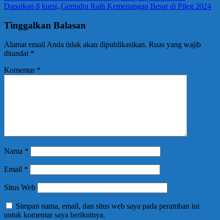
Dapatkan 8 kursi,,Gerindra Raih Kemenangan Besar di Pileg 2024
Tinggalkan Balasan
Alamat email Anda tidak akan dipublikasikan.
Ruas yang wajib
ditandai
*
Komentar
*
Nama
*
Email
*
Situs Web
Simpan nama, email, dan situs web saya pada peramban ini
untuk komentar saya berikutnya.