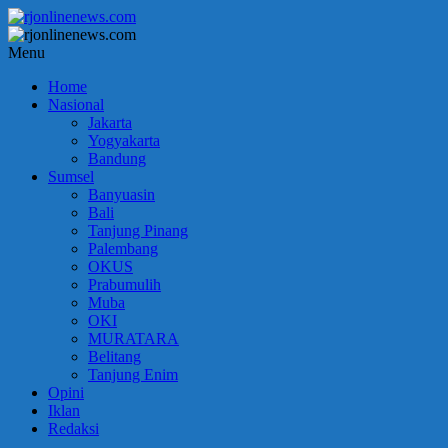
Lompat
ke
konten
rjonlinenews.com
Menu
Home
Faktual
Nasional
Berimbang
Jakarta
dan
Yogyakarta
Terpercaya
Bandung
Sumsel
Banyuasin
Bali
Tanjung Pinang
Palembang
OKUS
Prabumulih
Muba
OKI
MURATARA
Belitang
Tanjung Enim
Opini
Iklan
Redaksi