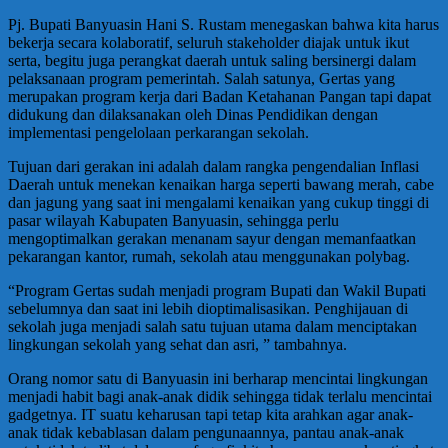
Pj. Bupati Banyuasin Hani S. Rustam menegaskan bahwa kita harus
bekerja secara kolaboratif, seluruh stakeholder diajak untuk ikut
serta, begitu juga perangkat daerah untuk saling bersinergi dalam
pelaksanaan program pemerintah. Salah satunya, Gertas yang
merupakan program kerja dari Badan Ketahanan Pangan tapi dapat
didukung dan dilaksanakan oleh Dinas Pendidikan dengan
implementasi pengelolaan perkarangan sekolah.
Tujuan dari gerakan ini adalah dalam rangka pengendalian Inflasi
Daerah untuk menekan kenaikan harga seperti bawang merah, cabe
dan jagung yang saat ini mengalami kenaikan yang cukup tinggi di
pasar wilayah Kabupaten Banyuasin, sehingga perlu
mengoptimalkan gerakan menanam sayur dengan memanfaatkan
pekarangan kantor, rumah, sekolah atau menggunakan polybag.
“Program Gertas sudah menjadi program Bupati dan Wakil Bupati
sebelumnya dan saat ini lebih dioptimalisasikan. Penghijauan di
sekolah juga menjadi salah satu tujuan utama dalam menciptakan
lingkungan sekolah yang sehat dan asri, ” tambahnya.
Orang nomor satu di Banyuasin ini berharap mencintai lingkungan
menjadi habit bagi anak-anak didik sehingga tidak terlalu mencintai
gadgetnya. IT suatu keharusan tapi tetap kita arahkan agar anak-
anak tidak kebablasan dalam pengunaannya, pantau anak-anak