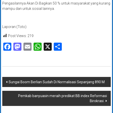
Pengasilannya Akan Di Bagikan 50 % untuk masyarakat yang kurang
mampu dan untuk sosial lainnya.
Laporan:(Toto)
Post Views:
219
Facebook
Mastodon
Email
WhatsApp
X
Share
Navigasi
Sungai Boom Berlian Sudah Di Normalisasi Sepanjang 890 M
pos
Pemkab banyuasin meraih predikat BB index Reformasi
Birokrasi.