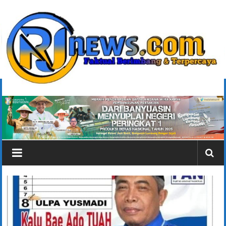
Lompat
ke
konten
rjonlinenews.com
Faktual
Berimbang
dan
Terpercaya