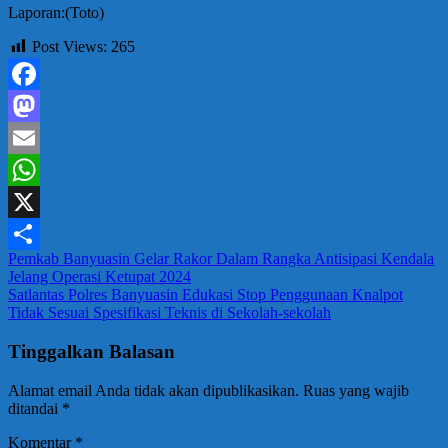
Laporan:(Toto)
Post Views:
265
Facebook
Mastodon
Email
WhatsApp
X
Navigasi
Pemkab Banyuasin Gelar Rakor Dalam Rangka Antisipasi Kendala
Share
Jelang Operasi Ketupat 2024
pos
Satlantas Polres Banyuasin Edukasi Stop Penggunaan Knalpot
Tidak Sesuai Spesifikasi Teknis di Sekolah-sekolah
Tinggalkan Balasan
Alamat email Anda tidak akan dipublikasikan.
Ruas yang wajib
ditandai
*
Komentar
*