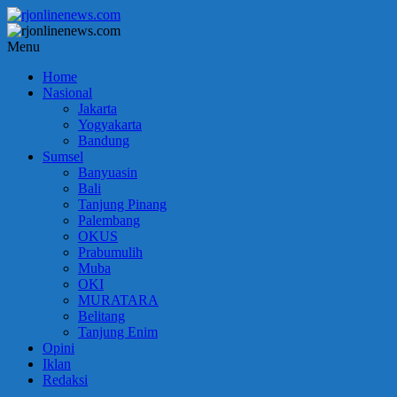
Lompat
ke
konten
rjonlinenews.com
Menu
Home
Faktual
Nasional
Berimbang
Jakarta
dan
Yogyakarta
Terpercaya
Bandung
Sumsel
Banyuasin
Bali
Tanjung Pinang
Palembang
OKUS
Prabumulih
Muba
OKI
MURATARA
Belitang
Tanjung Enim
Opini
Iklan
Redaksi