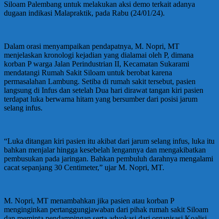
Siloam Palembang untuk melakukan aksi demo terkait adanya
dugaan indikasi Malapraktik, pada Rabu (24/01/24).
Dalam orasi menyampaikan pendapatnya, M. Nopri, MT
menjelaskan kronologi kejadian yang dialamai oleh P, dimana
korban P warga Jalan Perindustrian II, Kecamatan Sukarami
mendatangi Rumah Sakit Siloam untuk berobat karena
permasalahan Lambung. Setiba di rumah sakit tersebut, pasien
langsung di Infus dan setelah Dua hari dirawat tangan kiri pasien
terdapat luka berwarna hitam yang bersumber dari posisi jarum
selang infus.
“Luka ditangan kiri pasien itu akibat dari jarum selang infus, luka itu
bahkan menjalar hingga kesebelah lengannya dan mengakibatkan
pembusukan pada jaringan. Bahkan pembuluh darahnya mengalami
cacat sepanjang 30 Centimeter,” ujar M. Nopri, MT.
M. Nopri, MT menambahkan jika pasien atau korban P
menginginkan pertanggungjawaban dari pihak rumah sakit Siloam
dan meminta pendampingan serta advokasi dari organisasi Koalisi