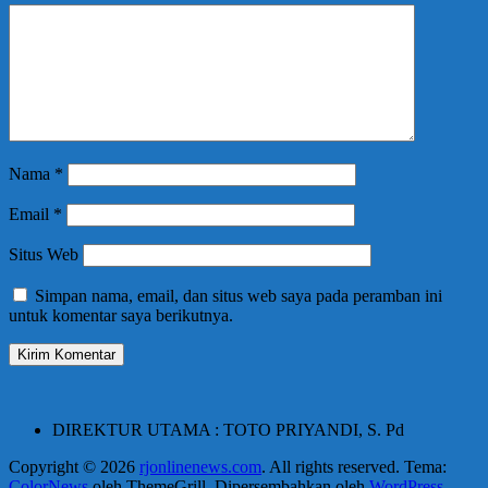
Nama
*
Email
*
Situs Web
Simpan nama, email, dan situs web saya pada peramban ini
untuk komentar saya berikutnya.
DIREKTUR UTAMA : TOTO PRIYANDI, S. Pd
Copyright © 2026
rjonlinenews.com
. All rights reserved. Tema:
ColorNews
oleh ThemeGrill. Dipersembahkan oleh
WordPress
.