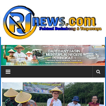
Lompat
ke
konten
rjonlinenews.com
Faktual
Berimbang
dan
Terpercaya