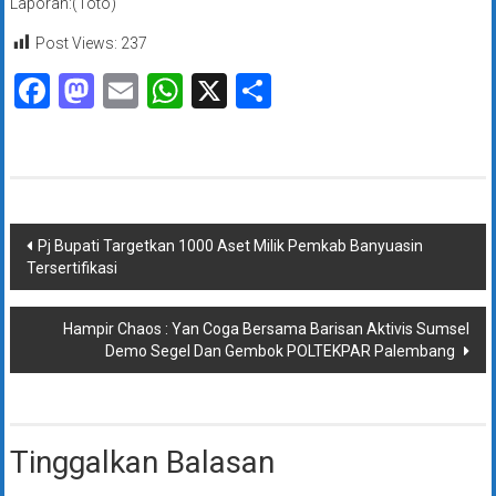
Laporan:(Toto)
Post Views:
237
Facebook
Mastodon
Email
WhatsApp
X
Share
Navigasi
Pj Bupati Targetkan 1000 Aset Milik Pemkab Banyuasin
Tersertifikasi
pos
Hampir Chaos : Yan Coga Bersama Barisan Aktivis Sumsel
Demo Segel Dan Gembok POLTEKPAR Palembang
Tinggalkan Balasan