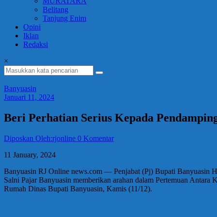
MURATARA
Belitang
Tanjung Enim
Opini
Iklan
Redaksi
×
Banyuasin
Januari 11, 2024
Beri Perhatian Serius Kepada Pendampin
Diposkan Oleh:rjonline
0 Komentar
11 January, 2024
Banyuasin RJ Online news.com — Penjabat (Pj) Bupati Banyuasin H.
Salni Pajar Banyuasin memberikan arahan dalam Pertemuan Antara 
Rumah Dinas Bupati Banyuasin, Kamis (11/12).