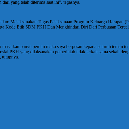
ari yang telah diterima saat ini”, tegasnya.
alam Melaksanakan Tugas Pelaksanaan Program Keluarga Harapan (PKH
aga Kode Etik SDM PKH Dan Menghindari Diri Dari Perbuatan Tercel
 pada masa kampanye pemilu maka saya berpesan kepada seluruh teman te
ial PKH yang dilaksanakan pemerintah tidak terkait sama sekali denga
 tutupnya.