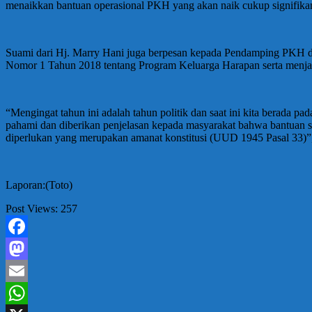
menaikkan bantuan operasional PKH yang akan naik cukup signifikan d
Suami dari Hj. Marry Hani juga berpesan kepada Pendamping PKH d
Nomor 1 Tahun 2018 tentang Program Keluarga Harapan serta menj
“Mengingat tahun ini adalah tahun politik dan saat ini kita berada
pahami dan diberikan penjelasan kepada masyarakat bahwa bantuan sos
diperlukan yang merupakan amanat konstitusi (UUD 1945 Pasal 33)”,
Laporan:(Toto)
Post Views:
257
Facebook
Mastodon
Email