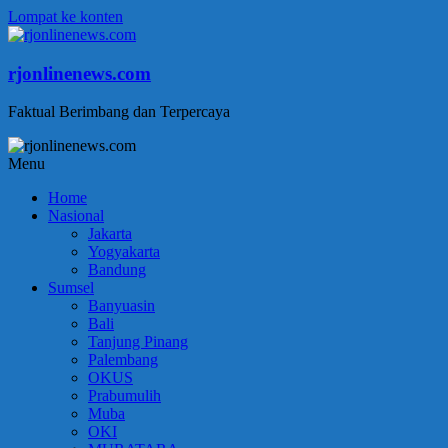
Lompat ke konten
rjonlinenews.com
Faktual Berimbang dan Terpercaya
Menu
Home
Nasional
Jakarta
Yogyakarta
Bandung
Sumsel
Banyuasin
Bali
Tanjung Pinang
Palembang
OKUS
Prabumulih
Muba
OKI