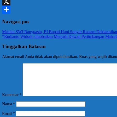
WhatsApp
X
Share
Navigasi pos
Melalui SWI Banyuasin, PJ Bupati Hani Sopyar Rustam Deklarasika
*Rudianto Widodo dinobatkan Menjadi Dewan Pertimbangan Ma
Tinggalkan Balasan
Alamat email Anda tidak akan dipublikasikan.
Ruas yang wajib ditan
Komentar
*
Nama
*
Email
*