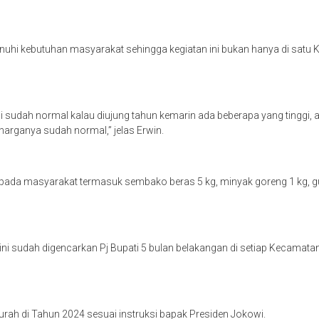
uhi kebutuhan masyarakat sehingga kegiatan ini bukan hanya di satu 
 tinggi sudah normal kalau diujung tahun kemarin ada beberapa yang tingg
harganya sudah normal,” jelas Erwin.
epada masyarakat termasuk sembako beras 5 kg, minyak goreng 1 kg, g
ini sudah digencarkan Pj Bupati 5 bulan belakangan di setiap Kecamatan d
urah di Tahun 2024 sesuai instruksi bapak Presiden Jokowi.