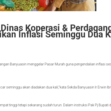
Dinas Koperasi & Perdagang
kan Inflasi Seminggu Dua K
gan Banyuasin menggelar Pasar Murah guna pengendalian inflasi sesu
n lancar seminggu akan diadakan dua kali,”kata Sekda Banyuasin Ir Erwi
at tinggi tetapi sekarang sudah turun. Dalam instruksi Pak Pj Bupati