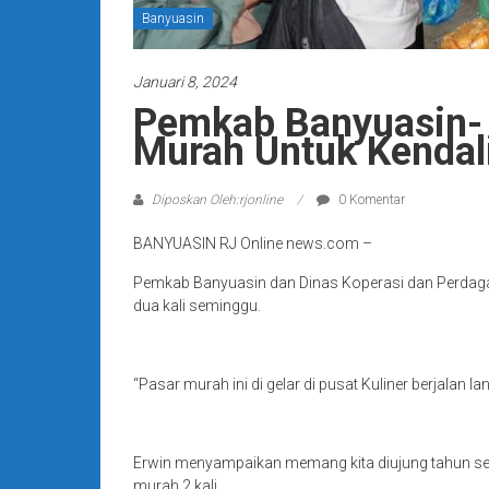
Banyuasin
Januari 8, 2024
Pemkab Banyuasin- 
Murah Untuk Kendali
Diposkan Oleh:rjonline
0 Komentar
BANYUASIN RJ Online news.com –
Pemkab Banyuasin dan Dinas Koperasi dan Perdagan
dua kali seminggu.
“Pasar murah ini di gelar di pusat Kuliner berjala
Erwin menyampaikan memang kita diujung tahun semp
murah 2 kali.