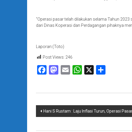
“Operasi pasar telah dilakukan selama Tahun 2023 s
dari Dinas Koperasi dan Perdagangan pihaknya meny
Laporan:(Toto)
Post Views:
246
Facebook
Mastodon
Email
WhatsApp
X
Share
Navigasi
Hani S Rustam : Laju Inflasi Turun, Operasi Pas
pos