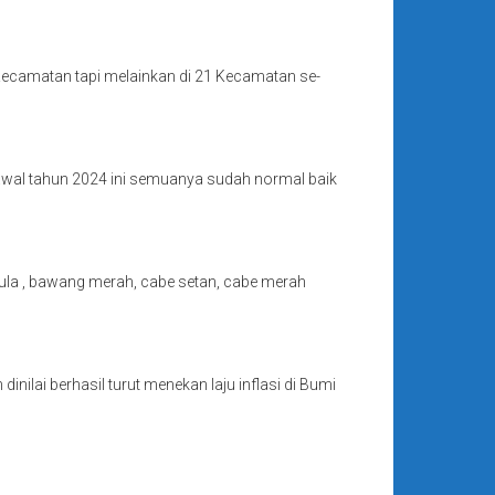
Kecamatan tapi melainkan di 21 Kecamatan se-
i, awal tahun 2024 ini semuanya sudah normal baik
ula , bawang merah, cabe setan, cabe merah
inilai berhasil turut menekan laju inflasi di Bumi