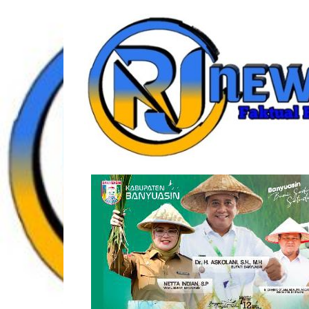
Lompat
rjonlinenews.com
ke
konten
Faktual
Berimbang
dan
Terpercaya