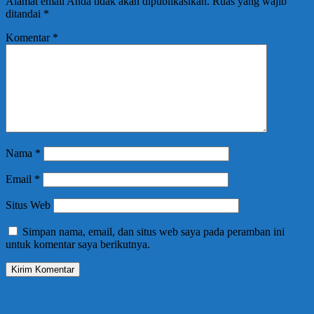
Alamat email Anda tidak akan dipublikasikan.
Ruas yang wajib
ditandai
*
Komentar
*
Nama
*
Email
*
Situs Web
Simpan nama, email, dan situs web saya pada peramban ini
untuk komentar saya berikutnya.