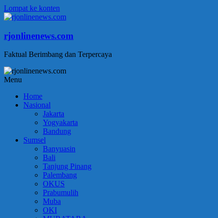
Lompat ke konten
rjonlinenews.com
Faktual Berimbang dan Terpercaya
Menu
Home
Nasional
Jakarta
Yogyakarta
Bandung
Sumsel
Banyuasin
Bali
Tanjung Pinang
Palembang
OKUS
Prabumulih
Muba
OKI