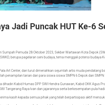
aya Jadi Puncak HUT Ke-6 
ari Sumpah Pemuda 28 Oktober 2023, Sekber Wartawan Kota Depok (SW
SWKD, berupa pagelaran seni budaya, tema menggali potensi budaya Ko
Pala Art Center, dan turut dimeriahkan sejumlah artis muda pendatang b
lah penampilan tarian dari para siswa siswa SMPN 6 Depok dan SMPN 
juga dihadiri Kabid Humas DPP SWI Hendra Gunawan, Kabid OKK Agus P
PD SWI Tangerang Raya Ivan dan jajarannya serta berkesempatan pula h
rima kasih kepada semua pihak yang telah berpartisipasi aktif mens