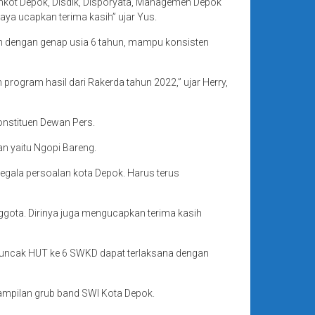
mkot Depok, Disdik, Disporyata, Managemen Depok
ya ucapkan terima kasih” ujar Yus.
 dengan genap usia 6 tahun, mampu konsisten
program hasil dari Rakerda tahun 2022,” ujar Herry,
onstituen Dewan Pers.
n yaitu Ngopi Bareng.
egala persoalan kota Depok. Harus terus
gota. Dirinya juga mengucapkan terima kasih
 puncak HUT ke 6 SWKD dapat terlaksana dengan
ampilan grub band SWI Kota Depok.