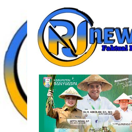
Lompat
rjonlinenews.com
ke
konten
Faktual
Berimbang
dan
Terpercaya