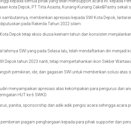
inggi kepada semua pihak yang telah mensupport acara ini. kepada Pe
aan kota Depok, PT Tirta Asasta, Kunang-Kunang Cake&Pastry sekali sa
sambutannya, memberikan apresiasi kepada SWI Kota Depok, lantaran
 diputuskan pada Rakerda Tahun 2022 silam.
Kota Depok tetap eksis diusia keenam tahun dan konsisten menjalankan 
ahirnya SWI yang pada Selasa lalu, telah mendaftarkan diri menjadi k
I Depok tahun 2023 nanti, tetap mempertahankan ikon Sekber Wartawa
gsih pemikiran, ide, dan gagasan SWI untuk memberikan solusi atas s
fudin menyampaikan apresiasi atas kekompakan para pengurus dan ang
eringatan HUT ke 6 SWKD.
us, panitia, sponsorship dan adik-adik pengisi acara sehingga acara
an pemberian piagam penghargaan kepada para pihak supporter dan pen