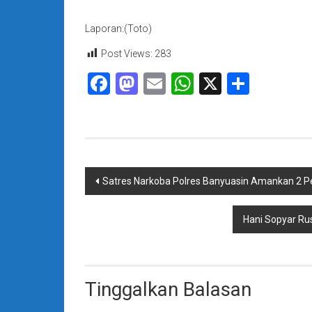
Laporan:(Toto)
Post Views:
283
Facebook
Mastodon
Email
WhatsApp
X
Share
Navigasi
Satres Narkoba Polres Banyuasin Amankan 2 P
pos
Hani Sopyar Ru
Tinggalkan Balasan