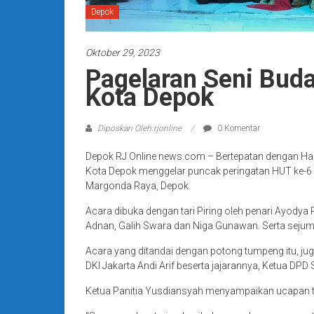
Depok
Oktober 29, 2023
Pagelaran Seni Bud
Kota Depok
Diposkan Oleh:rjonline
0 Komentar
Depok RJ Online news.com – Bertepatan dengan H
Kota Depok menggelar puncak peringatan HUT ke-6 
Margonda Raya, Depok.
Acara dibuka dengan tari Piring oleh penari Ayodya 
Adnan, Galih Swara dan Niga Gunawan. Serta sejum
Acara yang ditandai dengan potong tumpeng itu, 
DKI Jakarta Andi Arif beserta jajarannya, Ketua D
Ketua Panitia Yusdiansyah menyampaikan ucapan te