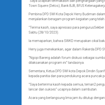
“Saya ucapkan terimakasih dan penghargaan yang t
Town Squere (Detos), Bank BJB, BPJS Ketenagakerja
Pembina DPD SWI Kota Depok Herry Budiman dalam 
menjalankan beragam program kegiatan yang telah
“Terima kasih, saya apresiasi para pengurusSekber 
Sabtu (28/10/2023).
Ia memaparkan, bahwa SWKD merupakan cikal bakal l
Herry juga menekankan, agar dalam Rakerda DPD SW
“Ngopi Bareng adalah forum diskusi sebagai sumban
dilaksanakan program ini” tandasnya.
Sementara, Ketua DPD SWI kota Depok Dindin Syari
kepada panitia dan para pendukung acara puncak p
“Saya berterima kasih kepada semua, teman2 pengur
lancar dan sukses” ucapnya dalam sambutan.
Acara yang berlangsung lima jam itu ditutup deng