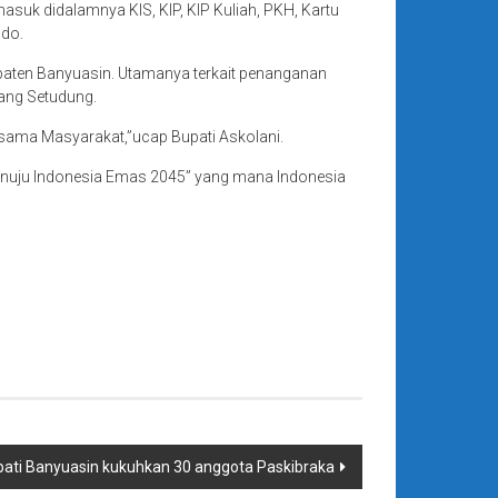
masuk didalamnya KIS, KIP, KIP Kuliah, PKH, Kartu
odo.
paten Banyuasin. Utamanya terkait penanganan
ang Setudung.
rsama Masyarakat,”ucap Bupati Askolani.
Menuju Indonesia Emas 2045” yang mana Indonesia
ati Banyuasin kukuhkan 30 anggota Paskibraka