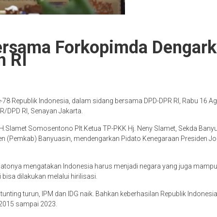
ersama Forkopimda Dengark
n RI
-78 Republik Indonesia, dalam sidang bersama DPD-DPR RI, Rabu 16 
/DPD RI, Senayan Jakarta.
H.Slamet Somosentono Plt.Ketua TP-PKK Hj. Neny Slamet, Sekda Banyuas
ten (Pemkab) Banyuasin, mendengarkan Pidato Kenegaraan Presiden J
pidatonya mengatakan Indonesia harus menjadi negara yang juga ma
isa dilakukan melalui hirilisasi.
nting turun, IPM dan IDG naik. Bahkan keberhasilan Republik Indonesia 
n 2015 sampai 2023.