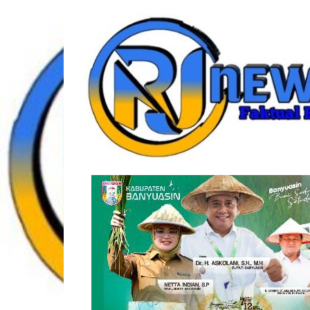
Lompat
rjonlinenews.com
ke
konten
Faktual
Berimbang
dan
Terpercaya