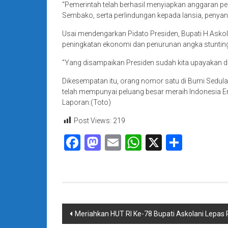
“Pemerintah telah berhasil menyiapkan anggaran perl
Sembako, serta perlindungan kepada lansia, penyand
Usai mendengarkan Pidato Presiden, Bupati H.Asko
peningkatan ekonomi dan penurunan angka stuntin
‘’Yang disampaikan Presiden sudah kita upayakan 
Dikesempatan itu, orang nomor satu di Bumi Sedul
telah mempunyai peluang besar meraih Indonesia Em
Laporan:(Toto)
Post Views:
219
Facebook
Mastodon
Email
WhatsApp
X
Share
Navigasi
Meriahkan HUT RI Ke-78 Bupati Askolani Lepas 