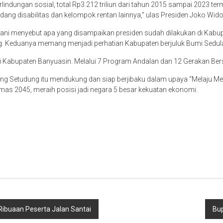
indungan sosial, total Rp3.212 triliun dari tahun 2015 sampai 2023 ter
ang disabilitas dan kelompok rentan lainnya,” ulas Presiden Joko Wid
lani menyebut apa yang disampaikan presiden sudah dilakukan di Kabu
g. Keduanya memang menjadi perhatian Kabupaten berjuluk Bumi Sedul
di Kabupaten Banyuasin. Melalui 7 Program Andalan dan 12 Gerakan Be
ang Setudung itu mendukung dan siap berjibaku dalam upaya “Melaju 
as 2045, meraih posisi jadi negara 5 besar kekuatan ekonomi.
Ribuaan Peserta Jalan Santai
Bup