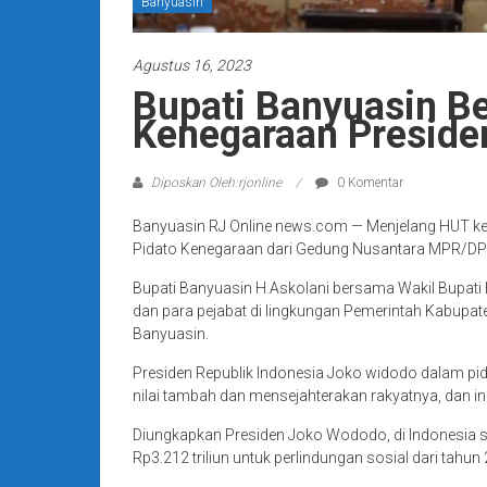
Banyuasin
Agustus 16, 2023
Bupati Banyuasin B
Kenegaraan Preside
Diposkan Oleh:rjonline
0 Komentar
Banyuasin RJ Online news.com — Menjelang HUT ke
Pidato Kenegaraan dari Gedung Nusantara MPR/DPR
Bupati Banyuasin H.Askolani bersama Wakil Bupati 
dan para pejabat di lingkungan Pemerintah Kabupa
Banyuasin.
Presiden Republik Indonesia Joko widodo dalam 
nilai tambah dan mensejahterakan rakyatnya, dan ini b
Diungkapkan Presiden Joko Wododo, di Indonesia stu
Rp3.212 triliun untuk perlindungan sosial dari tahu