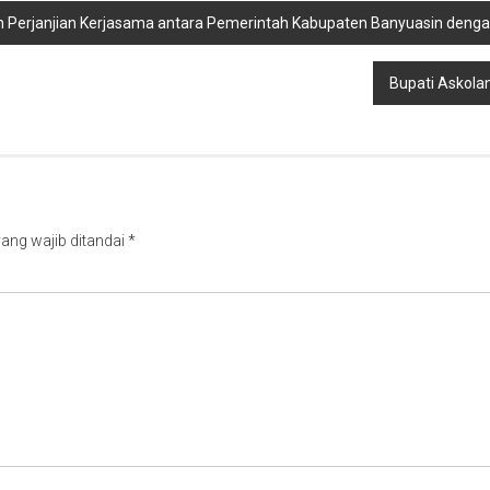
an Perjanjian Kerjasama antara Pemerintah Kabupaten Banyuasin den
Bupati Askolan
ang wajib ditandai
*