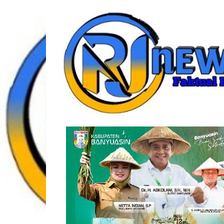
Lompat
rjonlinenews.com
ke
konten
Faktual
Berimbang
dan
Terpercaya