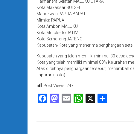
Halmahera Selatan MALUKU UTARA
Kota Makassar SULSEL
Manokwari PAPUA BARAT
Mimika PAPUA
Kota Ambon MALUKU
Kota Mojokerto JATIM
Kota Semarang JATENG
Kabupaten/Kota yang menerima penghargaan setelah
Kabupaten yang telah memiliki minimal 30 desa de
Kota yang telah memiliki minimal 80% Kelurahan m
Atas diraihnya penghargaan tersebut, menambah der
Laporan:(Toto)
Post Views:
247
Facebook
Mastodon
Email
WhatsApp
X
Share