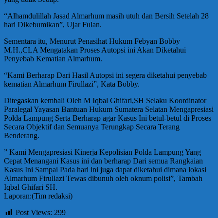
“Alhamdulillah Jasad Almarhum masih utuh dan Bersih Setelah 28
hari Dikebumikan”, Ujar Fulan.
Sementara itu, Menurut Penasihat Hukum Febyan Bobby
M.H.,CLA Mengatakan Proses Autopsi ini Akan Diketahui
Penyebab Kematian Almarhum.
“Kami Berharap Dari Hasil Autopsi ini segera diketahui penyebab
kematian Almarhum Firullazi”, Kata Bobby.
Ditegaskan kembali Oleh M Iqbal Ghifari,SH Selaku Koordinator
Paralegal Yayasan Bantuan Hukum Sumatera Selatan Mengapresiasi
Polda Lampung Serta Berharap agar Kasus Ini betul-betul di Proses
Secara Objektif dan Semuanya Terungkap Secara Terang
Benderang.
” Kami Mengapresiasi Kinerja Kepolisian Polda Lampung Yang
Cepat Menangani Kasus ini dan berharap Dari semua Rangkaian
Kasus Ini Sampai Pada hari ini juga dapat diketahui dimana lokasi
Almarhum Firullazi Tewas dibunuh oleh oknum polisi”, Tambah
Iqbal Ghifari SH.
Laporan:(Tim redaksi)
Post Views:
299