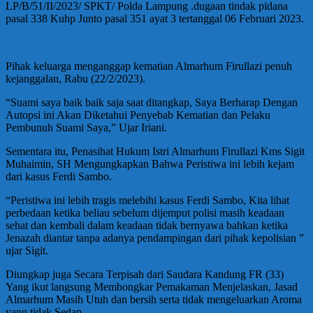
LP/B/51/II/2023/ SPKT/ Polda Lampung .dugaan tindak pidana
pasal 338 Kuhp Junto pasal 351 ayat 3 tertanggal 06 Februari 2023.
Pihak keluarga menganggap kematian Almarhum Firullazi penuh
kejanggalan, Rabu (22/2/2023).
“Suami saya baik baik saja saat ditangkap, Saya Berharap Dengan
Autopsi ini Akan Diketahui Penyebab Kematian dan Pelaku
Pembunuh Suami Saya,” Ujar Iriani.
Sementara itu, Penasihat Hukum Istri Almarhum Firullazi Kms Sigit
Muhaimin, SH Mengungkapkan Bahwa Peristiwa ini lebih kejam
dari kasus Ferdi Sambo.
“Peristiwa ini lebih tragis melebihi kasus Ferdi Sambo, Kita lihat
perbedaan ketika beliau sebelum dijemput polisi masih keadaan
sehat dan kembali dalam keadaan tidak bernyawa bahkan ketika
Jenazah diantar tanpa adanya pendampingan dari pihak kepolisian ”
ujar Sigit.
Diungkap juga Secara Terpisah dari Saudara Kandung FR (33)
Yang ikut langsung Membongkar Pemakaman Menjelaskan, Jasad
Almarhum Masih Utuh dan bersih serta tidak mengeluarkan Aroma
yang tidak Sedap.