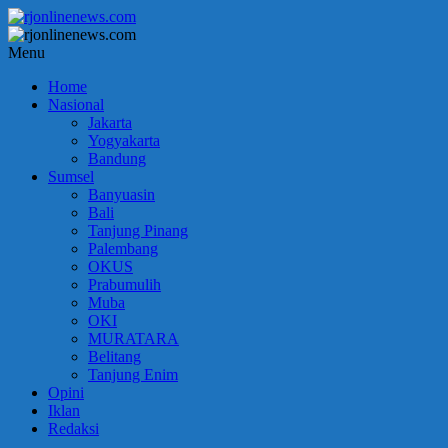
Lompat
ke
konten
rjonlinenews.com
Menu
Home
Faktual
Nasional
Berimbang
Jakarta
dan
Yogyakarta
Terpercaya
Bandung
Sumsel
Banyuasin
Bali
Tanjung Pinang
Palembang
OKUS
Prabumulih
Muba
OKI
MURATARA
Belitang
Tanjung Enim
Opini
Iklan
Redaksi