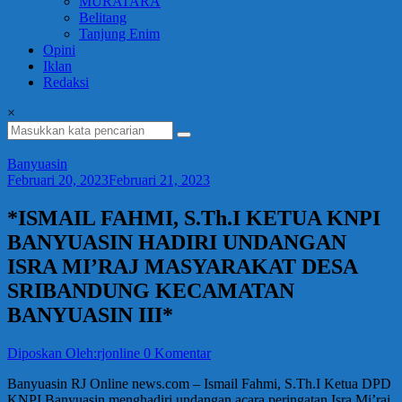
MURATARA
Belitang
Tanjung Enim
Opini
Iklan
Redaksi
×
Banyuasin
Februari 20, 2023
Februari 21, 2023
*ISMAIL FAHMI, S.Th.I KETUA KNPI
BANYUASIN HADIRI UNDANGAN
ISRA MI’RAJ MASYARAKAT DESA
SRIBANDUNG KECAMATAN
BANYUASIN III*
Diposkan Oleh:rjonline
0 Komentar
Banyuasin RJ Online news.com – Ismail Fahmi, S.Th.I Ketua DPD
KNPI Banyuasin menghadiri undangan acara peringatan Isra Mi’raj