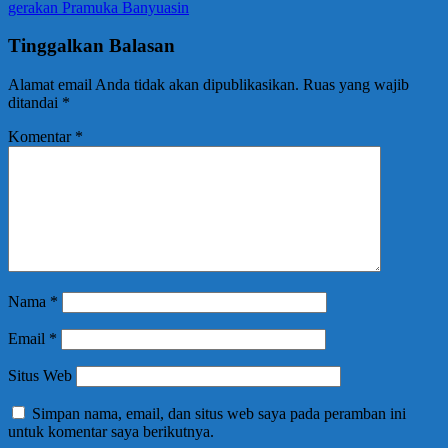
gerakan Pramuka Banyuasin
Tinggalkan Balasan
Alamat email Anda tidak akan dipublikasikan.
Ruas yang wajib
ditandai
*
Komentar
*
Nama
*
Email
*
Situs Web
Simpan nama, email, dan situs web saya pada peramban ini
untuk komentar saya berikutnya.