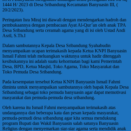
1444 H/ 2023 di Desa Sribandung Kecamatan Banyuasin III, (
20/2/2023).
Peringatan Isra Miraj ini diawali dengan mendengarkan hadroh dan
pembukaannya dengan pembacaan Ayat Al-Qur’an oleh anak TPA
Desa Sribandung serta ceramah agama yang di isi oleh Ustad Andi
Asril, S.Th.I
Dalam sambutannya Kepala Desa Sribandung Syahabudin
menyampaikan ucapan terimakasih kepada Ketua KNPI Banyuasin
Ismail Fahmi telah meluangkan waktunya untuk hadir ditenggah
kesibukannya ini adalah suatu kehormatan bagi kami Pemerintah
Desa, BPD, Ketua Masjid, Toko Agama, Toko Masyarakat dan
Toko Pemuda Desa Sribandung.
Pada kesempatan tersebut Ketua KNPI Banyuasin Ismail Fahmi
diminta untuk menyampaikan sambutannya oleh bapak Kepala Desa
Sribandung sebagai toko pemuda banyuasin agar dapat memotivasi
masyarakat dan pemuda-pemuda desa sribandung.
Oleh karena itu Ismail Fahmi menyampaikan terimakasih atas
undangannya dan beberapa kata dan pesan kepada masyarakat,
pemuda-pemudi desa sribandung agar kita semua mendukung
program Bupati dan Wakil Banyuasin salah satunya Banyuasin
Religius dengan menyemarkan siar-siar agama serta mendidik anak