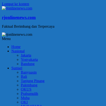
Lompat ke konten
rjonlinenews.com
Faktual Berimbang dan Terpercaya
Menu
Home
Nasional
Jakarta
Yogyakarta
Bandung
Sumsel
Banyuasin
Bali
Tanjung Pinang
Palembang
OKUS
Prabumulih
Muba
OKI