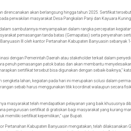
dan direncanakan akan berlangsung hingga tahun 2025. Sertifikat terseb
pada perwakilan masyarakat Desa Pangkalan Panji dan Kayuara Kuning
ni dalam sambutannya menyampaikan dalam rangka percepatan kegiatan
arakat pemasangan tanda batas (Gemapatas) serta penyerahan sertifik
Banyuasin lll oleh kantor Pertanahan Kabupaten Banyuasin sebanyak 144
inasi dengan Pemerintah Daerah atau stakeholder terkait dalam penye
ara penuh pemasangan patok batas dan akan membantu menyelesaikan
arapkan sertifikat tersebut bisa digunakan dengan sebaik-baiknya,” kat
lah sengketa lahan, kegiatan pada hari ini merupakan solusi dalam per
ngan sebab harus menggunakan titik koordinat walaupun secara fisik di
unya masyarakat telah mendapatkan pelayanan yang baik khususnya dibi
imana pengurusan sertifikat di gratiskan bagi masyarakat yang kurang m
emiliki sertifikat kepemilikan,” ujar Bupati.
antor Pertanahan Kabupaten Banyuasin mengatakan, telah dilaksanaka