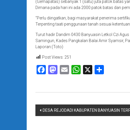
(Gemapatas) sebanyak 1 (satu) juta patok batas y
Dimana pada hari ini ada 2000 patok batas dan pem
“Perlu diingatkan, bagi masyarakat penerima sert
Terpenting taati penggunaan tanah sesuai ketentuan
Turut hadir Dandim 0430 Banyuasin Letkol Czi Agus 
Samingun, Kades Pangkalan Balai Amir Syamsir, Par
Laporan:(Toto)
Post Views:
251
Facebook
Mastodon
Email
WhatsApp
X
Share
Navigasi
DESA REJODADI KABUPATEN BANYUASIN TERPI
pos