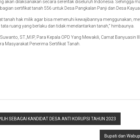
ang akan dilaksanakan secara serentak diseluruh Indonesia. Sehingga
bagian sertifikat tanah 556 untuk Desa Pangkalan Panji dan Desa Kayua
ifikat tanah hak milik agar bisa memenuhi kewajibannya menggunakan, 
 tata ruang yang berlaku dan tidak menelantarkan tanah,” himbaunya.
Suwanto, ST.,M.IP, Para Kepala OPD Yang Mewakili, Camat Banyuasin lll 
a Masyarakat Penerima Sertifikat Tanah.
LIH SEBAGAI KANDIDAT DESA ANTI KORUPSI TAHUN 2023
Bupati dan Wabup 