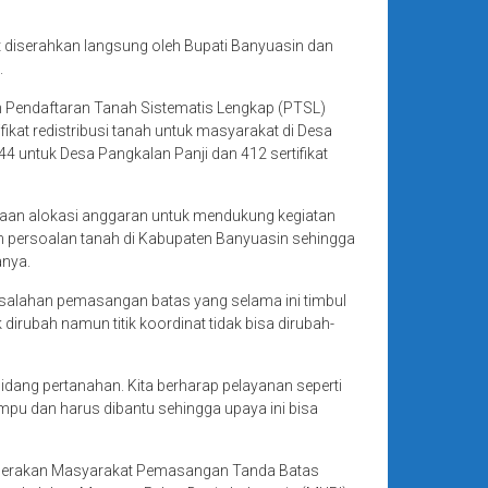
ut diserahkan langsung oleh Bupati Banyuasin dan
.
 Pendaftaran Tanah Sistematis Lengkap (PTSL)
at redistribusi tanah untuk masyarakat di Desa
 untuk Desa Pangkalan Panji dan 412 sertifikat
diaan alokasi anggaran untuk mendukung kegiatan
 persoalan tanah di Kabupaten Banyuasin sehingga
anya.
masalahan pemasangan batas yang selama ini timbul
rubah namun titik koordinat tidak bisa dirubah-
dang pertanahan. Kita berharap pelayanan seperti
ampu dan harus dibantu sehingga upaya ini bisa
n Gerakan Masyarakat Pemasangan Tanda Batas