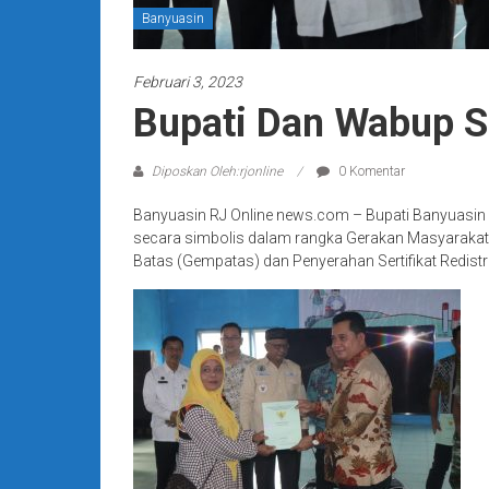
Banyuasin
Februari 3, 2023
Bupati Dan Wabup Se
Diposkan Oleh:rjonline
0 Komentar
Banyuasin RJ Online news.com – Bupati Banyuasin H
secara simbolis dalam rangka Gerakan Masyarak
Batas (Gempatas) dan Penyerahan Sertifikat Redistri