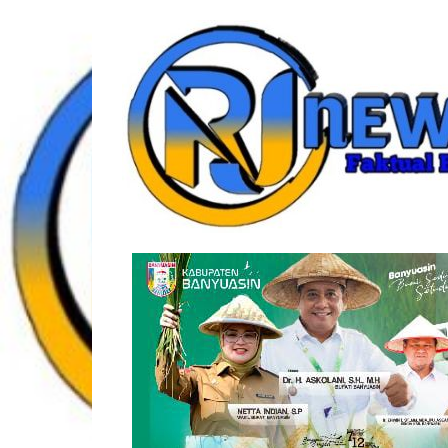
Lompat
rjonlinenews.com
ke
konten
Faktual
Berimbang
dan
Terpercaya