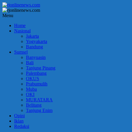
Lompat
ke
konten
rjonlinenews.com
Menu
Home
Faktual
Nasional
Berimbang
Jakarta
dan
Yogyakarta
Terpercaya
Bandung
Sumsel
Banyuasin
Bali
Tanjung Pinang
Palembang
OKUS
Prabumulih
Muba
OKI
MURATARA
Belitang
Tanjung Enim
Opini
Iklan
Redaksi