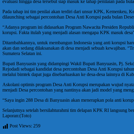
evaluasi hingga desa tersebut siap masuk ke tahap penilaian pada b
Pada tahap ini tim penilai akan terdiri dari unsur KPK, Kemenkeu, 
dilaunching sebagai percontohan Desa Anti Korupsi pada bulan Dese
“Adanya program ini didasarkan Program Nawacita Presiden Republi
korupsi. Fakta itulah yang menjadi alasan mengapa KPK masuk desa
Ditambahkannya, untuk membangun Indonesia yang anti korupsi harus
akan dan sedang dilaksanakan di desa menjadi sebuah kewajiban. “Tra
Sumatera Selatan ini.
Bupati Banyuasin yang didampingi Wakil Bupati Banyuasin, Pj. Sek
Rejodadi sebagai kandidat desa percontohan Desa Anti Korupsi tahu
melalui bimtek dapat juga disebarluaskan ke desa-desa lainnya di Ka
Askolani optimis program Desa Anti Korupsi merupakan wujud nyata 
menjadi Desa percontohan yang nantinya akan jadi model yang mengin
“Saya ingin 288 Desa di Banyuasin akan menerapkan pola anti korups
Selanjutnya setelah bersilahturahmi tim delapan KPK RI langsung be
Laporan:(Toto)
Post Views:
259