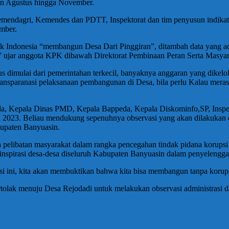
ulan Agustus hingga November.
Kemendagri, Kemendes dan PDTT, Inspektorat dan tim penyusun indikator
mber.
k Indonesia “membangun Desa Dari Pinggiran”, ditambah data yang ada
” ujar anggota KPK dibawah Direktorat Pembinaan Peran Serta Masyar
 dimulai dari pemerintahan terkecil, banyaknya anggaran yang dikelol
nsparanasi pelaksanaan pembangunan di Desa, bila perlu Kalau merasa 
da, Kepala Dinas PMD, Kepala Bappeda, Kepala Diskominfo,SP, Inspe
n 2023. Beliau mendukung sepenuhnya observasi yang akan dilakukan d
bupaten Banyuasin.
pelibatan masyarakat dalam rangka pencegahan tindak pidana korupsi 
spirasi desa-desa diseluruh Kabupaten Banyuasin dalam penyelenggara
i ini, kita akan membuktikan bahwa kita bisa membangun tanpa korups
rtolak menuju Desa Rejodadi untuk melakukan observasi administrasi d