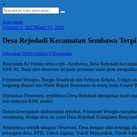
×
Banyuasin
Februari 2, 2023
Maret 23, 2023
Desa Rejodadi Kecamatan Sembawa Terpil
Diposkan Oleh:rjonline
0 Komentar
Banyuasin RJ Online news.com –Sembawa, Desa Rejodadi Kecamatan Se
KPK RI. Hasil dari observasi ini pada penilaian akhir akan menjadik
Frismount Wongso, Bunga Abadiyah dan Febryan Kelana, 3 (tiga) or
langsung Bupati dan Wakil Bupati Banyuasin di ruang kerja Kantor B
Dijelaskan Frismount, terpilihnya Desa Rejodadi merupakan hasil u
dan tentunya KPK sendiri.
Dalam kesempatan silahturahmi tersebut, Frismount Wongso menjabar
mendatang. Ketiga desa itu yaitu Desa Rejodadi Kabupaten Banyu
Selanjutnya setelah tahapan Observasi, Desa dengan nilai tertinggi a
perangkat desa, BPD, Tokoh Agama, Tokoh Masyarakat, Tokoh Adat, 