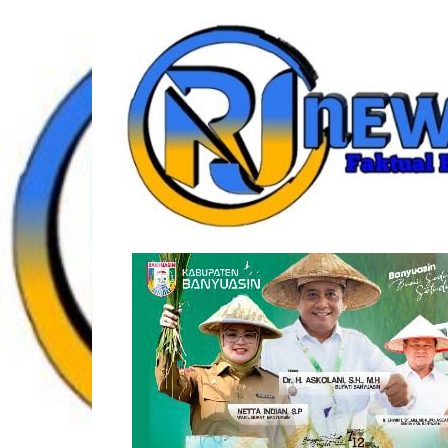
Lompat
rjonlinenews.com
ke
konten
Faktual
Berimbang
dan
Terpercaya