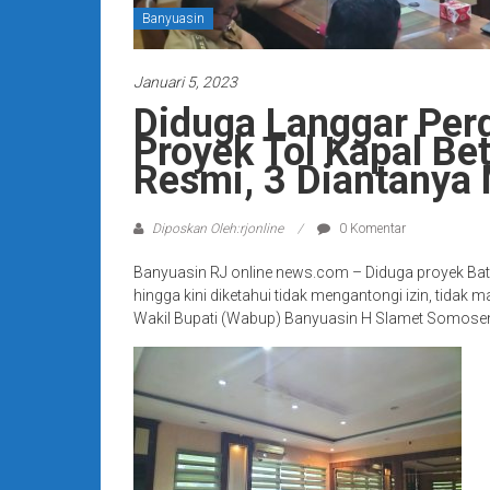
Banyuasin
Januari 5, 2023
Diduga Langgar Perd
Proyek Tol Kapal Be
Resmi, 3 Diantanya 
Diposkan Oleh:rjonline
0 Komentar
Banyuasin RJ online news.com – Diduga proyek Batc
hingga kini diketahui tidak mengantongi izin, tidak
Wakil Bupati (Wabup) Banyuasin H Slamet Somosent