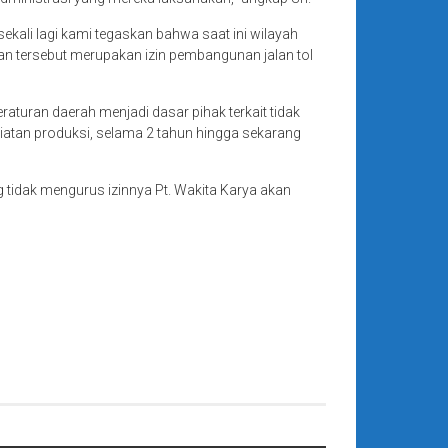
sekali lagi kami tegaskan bahwa saat ini wilayah
kan tersebut merupakan izin pembangunan jalan tol
raturan daerah menjadi dasar pihak terkait tidak
iatan produksi, selama 2 tahun hingga sekarang
g tidak mengurus izinnya Pt. Wakita Karya akan