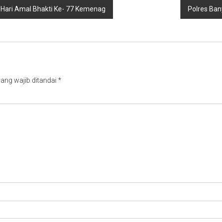
 Hari Amal Bhakti Ke- 77 Kemenag
Polres Ba
ang wajib ditandai
*