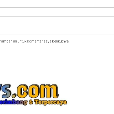
ramban ini untuk komentar saya berikutnya.