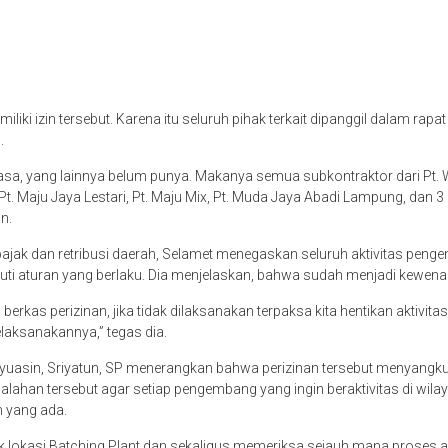
iki izin tersebut. Karena itu seluruh pihak terkait dipanggil dalam rap
.
asa, yang lainnya belum punya. Makanya semua subkontraktor dari Pt. Wa
 Pt. Maju Jaya Lestari, Pt. Maju Mix, Pt. Muda Jaya Abadi Lampung, dan 3 l
n.
ajak dan retribusi daerah, Selamet menegaskan seluruh aktivitas penge
ti aturan yang berlaku. Dia menjelaskan, bahwa sudah menjadi kewen
rkas perizinan, jika tidak dilaksanakan terpaksa kita hentikan aktivitas 
aksanakannya,” tegas dia.
uasin, Sriyatun, SP menerangkan bahwa perizinan tersebut menyangkut
n tersebut agar setiap pengembang yang ingin beraktivitas di wilayah
 yang ada.
tik lokasi Batching Plant dan sekaligus memeriksa sejauh mana proses 