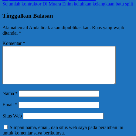
Sejumlah kontraktor Di Muara Enim keluhkan kelangkaan batu split
Tinggalkan Balasan
Alamat email Anda tidak akan dipublikasikan.
Ruas yang wajib
ditandai
*
Komentar
*
Nama
*
Email
*
Situs Web
Simpan nama, email, dan situs web saya pada peramban ini
untuk komentar saya berikutnya.