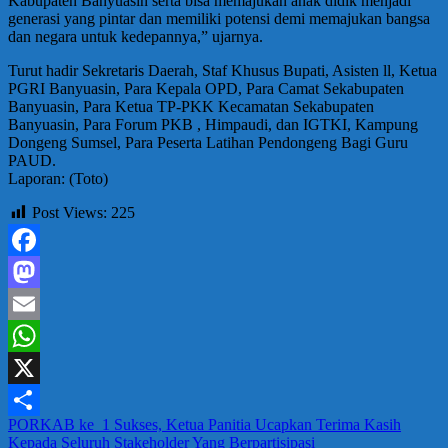
Kabupaten Banyuasin serta bisa memajukan anak didik menjadi
generasi yang pintar dan memiliki potensi demi memajukan bangsa
dan negara untuk kedepannya,” ujarnya.
Turut hadir Sekretaris Daerah, Staf Khusus Bupati, Asisten ll, Ketua
PGRI Banyuasin, Para Kepala OPD, Para Camat Sekabupaten
Banyuasin, Para Ketua TP-PKK Kecamatan Sekabupaten
Banyuasin, Para Forum PKB , Himpaudi, dan IGTKI, Kampung
Dongeng Sumsel, Para Peserta Latihan Pendongeng Bagi Guru
PAUD.
Laporan: (Toto)
Post Views:
225
Facebook
Mastodon
Email
WhatsApp
X
Navigasi
PORKAB ke_1 Sukses, Ketua Panitia Ucapkan Terima Kasih
Share
Kepada Seluruh Stakeholder Yang Berpartisipasi
pos