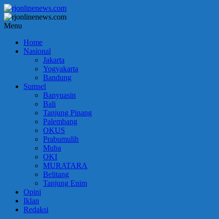
Lompat
ke
konten
rjonlinenews.com
Menu
Home
Faktual
Nasional
Berimbang
Jakarta
dan
Yogyakarta
Terpercaya
Bandung
Sumsel
Banyuasin
Bali
Tanjung Pinang
Palembang
OKUS
Prabumulih
Muba
OKI
MURATARA
Belitang
Tanjung Enim
Opini
Iklan
Redaksi