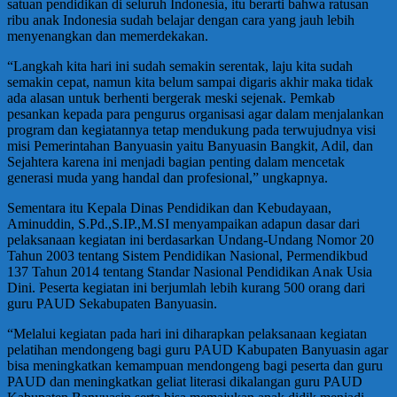
satuan pendidikan di seluruh Indonesia, itu berarti bahwa ratusan
ribu anak Indonesia sudah belajar dengan cara yang jauh lebih
menyenangkan dan memerdekakan.
“Langkah kita hari ini sudah semakin serentak, laju kita sudah
semakin cepat, namun kita belum sampai digaris akhir maka tidak
ada alasan untuk berhenti bergerak meski sejenak. Pemkab
pesankan kepada para pengurus organisasi agar dalam menjalankan
program dan kegiatannya tetap mendukung pada terwujudnya visi
misi Pemerintahan Banyuasin yaitu Banyuasin Bangkit, Adil, dan
Sejahtera karena ini menjadi bagian penting dalam mencetak
generasi muda yang handal dan profesional,” ungkapnya.
Sementara itu Kepala Dinas Pendidikan dan Kebudayaan,
Aminuddin, S.Pd.,S.IP.,M.SI menyampaikan adapun dasar dari
pelaksanaan kegiatan ini berdasarkan Undang-Undang Nomor 20
Tahun 2003 tentang Sistem Pendidikan Nasional, Permendikbud
137 Tahun 2014 tentang Standar Nasional Pendidikan Anak Usia
Dini. Peserta kegiatan ini berjumlah lebih kurang 500 orang dari
guru PAUD Sekabupaten Banyuasin.
“Melalui kegiatan pada hari ini diharapkan pelaksanaan kegiatan
pelatihan mendongeng bagi guru PAUD Kabupaten Banyuasin agar
bisa meningkatkan kemampuan mendongeng bagi peserta dan guru
PAUD dan meningkatkan geliat literasi dikalangan guru PAUD