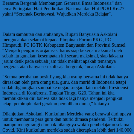
Bersama Bergerak Membangun Generasi Emas Indonesia” dan
tema Peringatan Hari Pendidikan Nasional dan Hut PGRI Ke-77
yakni “Serentak Berinovasi, Wujudkan Merdeka Belajar”.
Dalam sambutan dan arahannya, Bupati Banyuasin Askolani
mengucapkan selamat kepada Pimpinan Forum PKG, PC
Himpaudi, PC IGTK Kabupaten Banyuasin dan Provinsi Sumsel.
“Menjadi pengurus organisasi harus siap bekerja maksimal oleh
sebab itu gunakan kesempatan ini secara maksimal, siap laksana
jarum detik pada sebuah jam tidak melihat apakah temannya
bergerak atau hanya sesekali saja bergerak,” ucap Askolani.
“Semua perubahan positif yang kita usung bersama ini tidak hanya
dirasakan oleh para orang tua, guru, dan murid di Indonesia tetapi
sudah digaungkan sampai ke negara-negara lain melalui Presidensi
Indonesia di Konferensi Tingkat Tinggi G20. Tahun ini kita
membuktikan diri bahwa kita tidak lagi hanya menjadi pengikut
tetapi pemimpin dari gerakan pemulihan dunia,” katanya.
Dilanjutkan Askolani, Kurikulum Merdeka yang berawal dari upaya
untuk membantu para guru dan murid dimasa pandemi. Terbukti
mampu mengurangi dampak hilangnya waktu pembelajaran selama
Covid. Kini kurikulum merdeka sudah diterapkan lebih dari 140.000