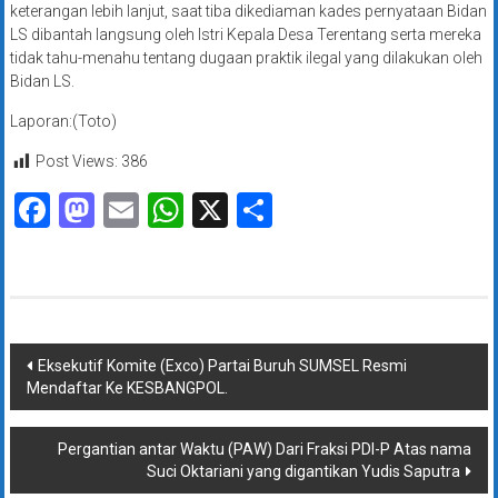
keterangan lebih lanjut, saat tiba dikediaman kades pernyataan Bidan
LS dibantah langsung oleh Istri Kepala Desa Terentang serta mereka
tidak tahu-menahu tentang dugaan praktik ilegal yang dilakukan oleh
Bidan LS.
Laporan:(Toto)
Post Views:
386
Facebook
Mastodon
Email
WhatsApp
X
Share
Navigasi
Eksekutif Komite (Exco) Partai Buruh SUMSEL Resmi
Mendaftar Ke KESBANGPOL.
pos
Pergantian antar Waktu (PAW) Dari Fraksi PDI-P Atas nama
Suci Oktariani yang digantikan Yudis Saputra