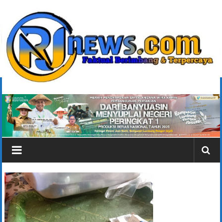
Lompat
ke
konten
rjonlinenews.com
Faktual
Berimbang
dan
Terpercaya