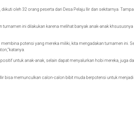
diikuti oleh 32 orang peserta dari Desa Pelaju Ilir dan sekitarnya. Tam
urnamen ini dilakukan karena melihat banyak anak-anak khsususnya dide
membina potensi yang mereka miliki, kita mengadakan turnamen ini. Se
ton,”katanya.
 positif untuk anak-anak, selain dapat menyalurkan hobi mereka, juga d
 Ilir bisa memunculkan calon-calon bibit muda berpotensi untuk menjad