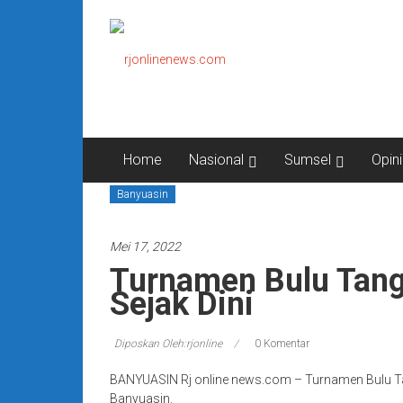
Lompat
rjonlinenews.com
ke
konten
Faktual
Berimbang
dan
Terpercaya
Home
Nasional
Sumsel
Opini
Banyuasin
Mei 17, 2022
Turnamen Bulu Tangk
Sejak Dini
Diposkan Oleh:rjonline
0 Komentar
BANYUASIN Rj online news.com – Turnamen Bulu Tan
Banyuasin.