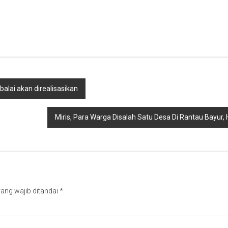
lai akan direalisasikan
Miris, Para Warga Disalah Satu Desa Di Rantau Bayur,
ang wajib ditandai
*