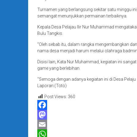
Turnamen yang berlangsung sekitar satu minggu ini, 
semangat menunjukkan permainan terbaiknya.
Kepala Desa Pelajau Ilir Nur Muhammad mengatakan t
Bulu Tangkis.
“Oleh sebab itu, dalam rangka mengembangkan dan 
nama desa menjadi harum melalui olahraga badmin
Disisi lain, Kata Nur Muhammad, kegiatan ini sangat
game yang berlebihan.
“Semoga dengan adanya kegiatan ini di Desa Pelaju
Laporan:(Toto)
Post Views:
360
Facebook
Mastodon
Email