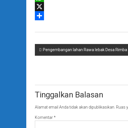
WhatsApp
X
Share
Navigasi
Pengembangan lahan Rawa lebak Desa Rimba ba
pos
Tinggalkan Balasan
Alamat email Anda tidak akan dipublikasikan.
Ruas y
Komentar
*