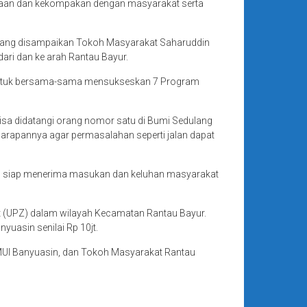
amaan dan kekompakan dengan masyarakat serta
 yang disampaikan Tokoh Masyarakat Saharuddin
ari dan ke arah Rantau Bayur.
t untuk bersama-sama mensukseskan 7 Program
a didatangi orang nomor satu di Bumi Sedulang
arapannya agar permasalahan seperti jalan dapat
an siap menerima masukan dan keluhan masyarakat
at (UPZ) dalam wilayah Kecamatan Rantau Bayur.
uasin senilai Rp 10jt.
MUI Banyuasin, dan Tokoh Masyarakat Rantau