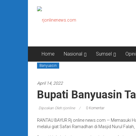
Lompat
rjonlinenews.com
ke
konten
Faktual
Berimbang
dan
Terpercaya
Home
Nasional
Sumsel
Opini
Banyuasin
April 14, 2022
Bupati Banyuasin Ta
Diposkan Oleh:rjonline
0 Komentar
RANTAU BAYUR Rj online news.com — Memasuki Hari
melalui giat Safari Ramadhan di Masjid Nurul Fala