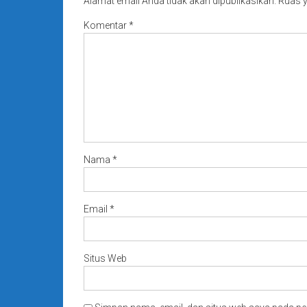
Alamat email Anda tidak akan dipublikasikan.
Ruas y
Komentar
*
Nama
*
Email
*
Situs Web