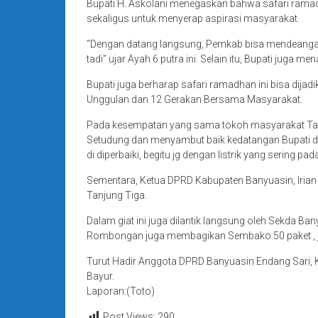
Bupati H. Askolani menegaskan bahwa safari rama
sekaligus untuk menyerap aspirasi masyarakat.
“Dengan datang langsung, Pemkab bisa mendeangar
tadi” ujar Ayah 6 putra ini. Selain itu, Bupati j
Bupati juga berharap safari ramadhan ini bisa d
Unggulan dan 12 Gerakan Bersama Masyarakat.
Pada kesempatan yang sama tokoh masyarakat Tanj
Setudung dan menyambut baik kedatangan Bupati d
di diperbaiki, begitu jg dengan listrik yang sering p
Sementara, Ketua DPRD Kabupaten Banyuasin, Iria
Tanjung Tiga.
Dalam giat ini juga dilantik langsung oleh Sekda 
Rombongan juga membagikan Sembako 50 paket , jam
Turut Hadir Anggota DPRD Banyuasin Endang Sari, 
Bayur.
Laporan:(Toto)
Post Views:
290