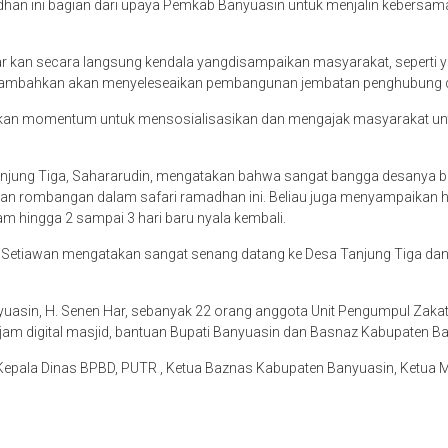
dhan ini bagian dari upaya Pemkab Banyuasin untuk menjalin kebers
 kan secara langsung kendala yangdisampaikan masyarakat, seperti
uga menambahkan akan menyeleseaikan pembangunan jembatan penghubung d
ijadikan momentum untuk mensosialisasikan dan mengajak masyaraka
ung Tiga, Sahararudin, mengatakan bahwa sangat bangga desanya bis
an rombangan dalam safari ramadhan ini. Beliau juga menyampaikan h
adam hingga 2 sampai 3 hari baru nyala kembali.
n Setiawan mengatakan sangat senang datang ke Desa Tanjung Tiga d
Banyuasin, H. Senen Har, sebanyak 22 orang anggota Unit Pengumpul Zak
 digital masjid, bantuan Bupati Banyuasin dan Basnaz Kabupaten Bany
Kepala Dinas BPBD, PUTR , Ketua Baznas Kabupaten Banyuasin, Ketua 