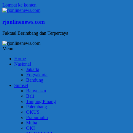
Lompat ke konten
rjonlinenews.com
Faktual Berimbang dan Terpercaya
Menu
Home
Nasional
Jakarta
Yogyakarta
Bandung
Sumsel
Banyuasin
Bali
Tanjung Pinang
Palembang
OKUS
Prabumulih
Muba
OKI