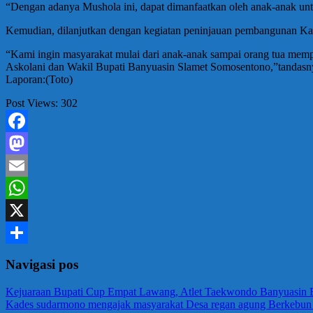
“Dengan adanya Mushola ini, dapat dimanfaatkan oleh anak-anak unt
Kemudian, dilanjutkan dengan kegiatan peninjauan pembangunan Kak
“Kami ingin masyarakat mulai dari anak-anak sampai orang tua mem
Askolani dan Wakil Bupati Banyuasin Slamet Somosentono,”tandasn
Laporan:(Toto)
Post Views:
302
Facebook
Mastodon
Email
WhatsApp
X
Share
Navigasi pos
Kejuaraan Bupati Cup Empat Lawang, Atlet Taekwondo Banyuasin
Kades sudarmono mengajak masyarakat Desa regan agung Berkebun