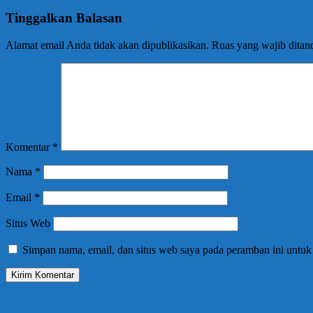
Tinggalkan Balasan
Alamat email Anda tidak akan dipublikasikan.
Ruas yang wajib ditan
Komentar
*
Nama
*
Email
*
Situs Web
Simpan nama, email, dan situs web saya pada peramban ini untuk