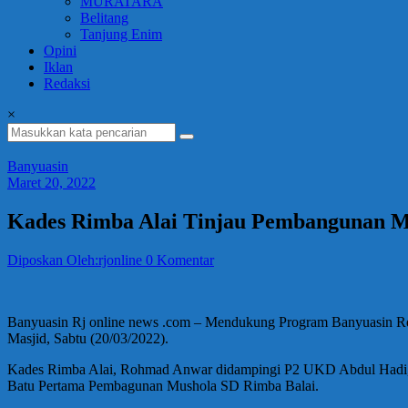
MURATARA
Belitang
Tanjung Enim
Opini
Iklan
Redaksi
×
Banyuasin
Maret 20, 2022
Kades Rimba Alai Tinjau Pembangunan M
Diposkan Oleh:rjonline
0 Komentar
Banyuasin Rj online news .com – Mendukung Program Banyuasin Re
Masjid, Sabtu (20/03/2022).
Kades Rimba Alai, Rohmad Anwar didampingi P2 UKD Abdul Hadi, S
Batu Pertama Pembagunan Mushola SD Rimba Balai.