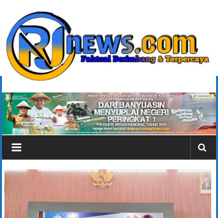
Lompat
ke
konten
rjonlinenews.com
Faktual
Berimbang
dan
Terpercaya