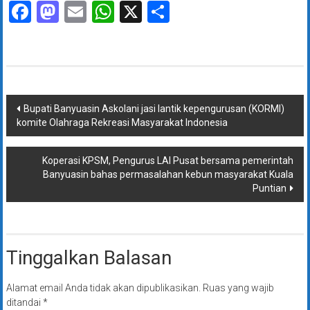
Facebook
Mastodon
Email
WhatsApp
X
Share
Navigasi
Bupati Banyuasin Askolani jasi lantik kepengurusan (KORMI)
komite Olahraga Rekreasi Masyarakat Indonesia
pos
Koperasi KPSM, Pengurus LAI Pusat bersama pemerintah
Banyuasin bahas permasalahan kebun masyarakat Kuala
Puntian
Tinggalkan Balasan
Alamat email Anda tidak akan dipublikasikan.
Ruas yang wajib
ditandai
*