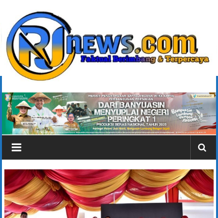
Lompat
ke
konten
rjonlinenews.com
Faktual
Berimbang
dan
Terpercaya