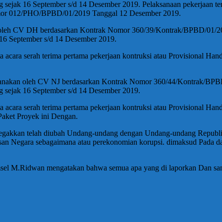
g sejak 16 September s/d 14 Desember 2019. Pelaksanaan pekerjaan ters
Nomor 012/PHO/BPBD/01/2019 Tanggal 12 Desember 2019.
n oleh CV DH berdasarkan Kontrak Nomor 360/39/Kontrak/BPBD/01/20
k 16 September s/d 14 Desember 2019.
erita acara serah terima pertama pekerjaan kontruksi atau Provisio
aksanakan oleh CV NJ berdasarkan Kontrak Nomor 360/44/Kontrak/BPB
ng sejak 16 September s/d 14 Desember 2019.
erita acara serah terima pertama pekerjaan kontruksi atau Provisio
aket Proyek ini Dengan.
egakkan telah diubah Undang-undang dengan Undang-undang Republi
san Negara sebagaimana atau perekonomian korupsi. dimaksud Pada d
msel M.Ridwan mengatakan bahwa semua apa yang di laporkan Dan samp