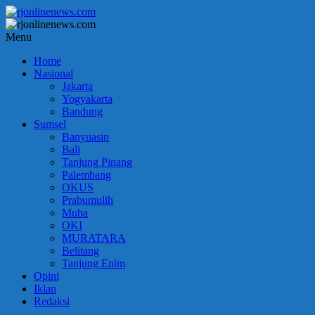
Lompat
ke
konten
rjonlinenews.com
Menu
Home
Faktual
Nasional
Berimbang
Jakarta
dan
Yogyakarta
Terpercaya
Bandung
Sumsel
Banyuasin
Bali
Tanjung Pinang
Palembang
OKUS
Prabumulih
Muba
OKI
MURATARA
Belitang
Tanjung Enim
Opini
Iklan
Redaksi