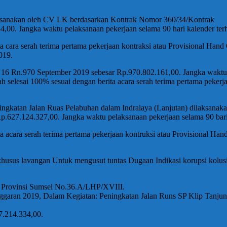
laksanakan oleh CV LK berdasarkan Kontrak Nomor 360/34/Kontrak
00. Jangka waktu pelaksanaan pekerjaan selama 90 hari kalender ter
rita cara serah terima pertama pekerjaan kontraksi atau Provisional 
019.
 Rn.970 September 2019 sebesar Rp.970.802.161,00. Jangka waktu pel
h selesai 100% sesuai dengan berita acara serah terima pertama peker
katan Jalan Ruas Pelabuhan dalam Indralaya (Lanjutan) dilaksanak
627.124.327,00. Jangka waktu pelaksanaan pekerjaan selama 90 bari 
erita acara serah terima pertama pekerjaan kontruksi atau Provisio
husus lavangan Untuk mengusut tuntas Dugaan Indikasi korupsi kol
n Provinsi Sumsel No.36.A/LHP/XVIII.
ran 2019, Dalam Kegiatan: Peningkatan Jalan Runs SP Klip Tanjung
7.214.334,00.