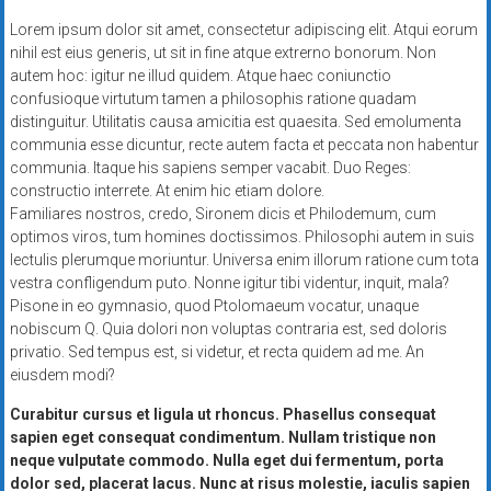
Lorem ipsum dolor sit amet, consectetur adipiscing elit. Atqui eorum
nihil est eius generis, ut sit in fine atque extrerno bonorum. Non
autem hoc: igitur ne illud quidem. Atque haec coniunctio
confusioque virtutum tamen a philosophis ratione quadam
distinguitur. Utilitatis causa amicitia est quaesita. Sed emolumenta
communia esse dicuntur, recte autem facta et peccata non habentur
communia. Itaque his sapiens semper vacabit. Duo Reges:
constructio interrete. At enim hic etiam dolore.
Familiares nostros, credo, Sironem dicis et Philodemum, cum
optimos viros, tum homines doctissimos. Philosophi autem in suis
lectulis plerumque moriuntur. Universa enim illorum ratione cum tota
vestra confligendum puto. Nonne igitur tibi videntur, inquit, mala?
Pisone in eo gymnasio, quod Ptolomaeum vocatur, unaque
nobiscum Q. Quia dolori non voluptas contraria est, sed doloris
privatio. Sed tempus est, si videtur, et recta quidem ad me. An
eiusdem modi?
Curabitur cursus et ligula ut rhoncus. Phasellus consequat
sapien eget consequat condimentum. Nullam tristique non
neque vulputate commodo. Nulla eget dui fermentum, porta
dolor sed, placerat lacus. Nunc at risus molestie, iaculis sapien