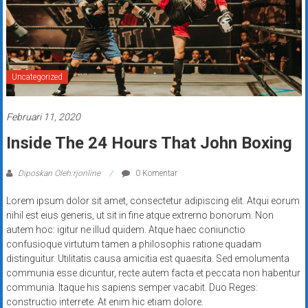
Uncategorized
Februari 11, 2020
Inside The 24 Hours That John Boxing
Diposkan Oleh:rjonline
0 Komentar
Lorem ipsum dolor sit amet, consectetur adipiscing elit. Atqui eorum
nihil est eius generis, ut sit in fine atque extrerno bonorum. Non
autem hoc: igitur ne illud quidem. Atque haec coniunctio
confusioque virtutum tamen a philosophis ratione quadam
distinguitur. Utilitatis causa amicitia est quaesita. Sed emolumenta
communia esse dicuntur, recte autem facta et peccata non habentur
communia. Itaque his sapiens semper vacabit. Duo Reges:
constructio interrete. At enim hic etiam dolore.