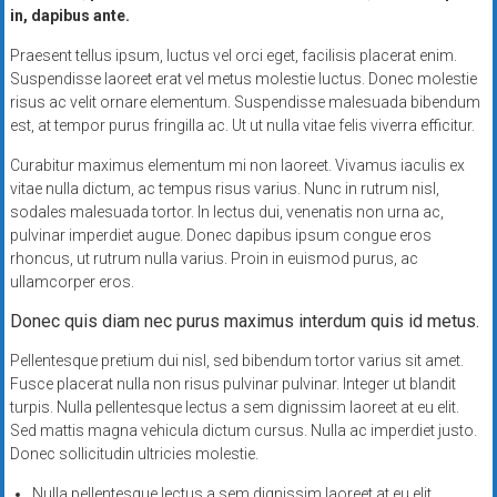
in, dapibus ante.
Praesent tellus ipsum, luctus vel orci eget, facilisis placerat enim.
Suspendisse laoreet erat vel metus molestie luctus. Donec molestie
risus ac velit ornare elementum. Suspendisse malesuada bibendum
est, at tempor purus fringilla ac. Ut ut nulla vitae felis viverra efficitur.
Curabitur maximus elementum mi non laoreet. Vivamus iaculis ex
vitae nulla dictum, ac tempus risus varius. Nunc in rutrum nisl,
sodales malesuada tortor. In lectus dui, venenatis non urna ac,
pulvinar imperdiet augue. Donec dapibus ipsum congue eros
rhoncus, ut rutrum nulla varius. Proin in euismod purus, ac
ullamcorper eros.
Donec quis diam nec purus maximus interdum quis id metus.
Pellentesque pretium dui nisl, sed bibendum tortor varius sit amet.
Fusce placerat nulla non risus pulvinar pulvinar. Integer ut blandit
turpis. Nulla pellentesque lectus a sem dignissim laoreet at eu elit.
Sed mattis magna vehicula dictum cursus. Nulla ac imperdiet justo.
Donec sollicitudin ultricies molestie.
Nulla pellentesque lectus a sem dignissim laoreet at eu elit.