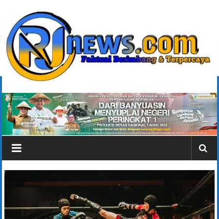
Lompat
ke
konten
rjonlinenews.com
Faktual
Berimbang
dan
Terpercaya