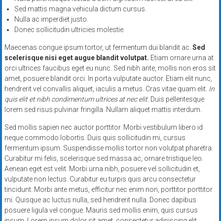
Sed mattis magna vehicula dictum cursus.
Nulla ac imperdiet justo.
Donec sollicitudin ultricies molestie.
Maecenas congue ipsum tortor, ut fermentum dui blandit ac.
Sed
scelerisque nisi eget augue blandit volutpat.
Etiam ornare urna at
orci ultrices faucibus eget eu nunc. Sed nibh ante, mollis non eros sit
amet, posuere blandit orci. In porta vulputate auctor. Etiam elit nunc,
hendrerit vel convallis aliquet, iaculis a metus. Cras vitae quam elit.
In
quis elit et nibh condimentum ultrices at nec elit
. Duis pellentesque
lorem sed risus pulvinar fringilla. Nullam aliquet mattis interdum.
Sed mollis sapien nec auctor porttitor. Morbi vestibulum libero id
neque commodo lobortis. Duis quis sollicitudin mi, cursus
fermentum ipsum. Suspendisse mollis tortor non volutpat pharetra.
Curabitur mi felis, scelerisque sed massa ac, ornare tristique leo.
Aenean eget est velit. Morbi urna nibh, posuere vel sollicitudin et,
vulputate non lectus. Curabitur eu turpis quis arcu consectetur
tincidunt. Morbi ante metus, efficitur nec enim non, porttitor porttitor
mi. Quisque ac luctus nulla, sed hendrerit nulla. Donec dapibus
posuere ligula vel congue. Mauris sed mollis enim, quis cursus
ipsum. Lorem ipsum dolor sit amet, consectetur adipiscing elit.