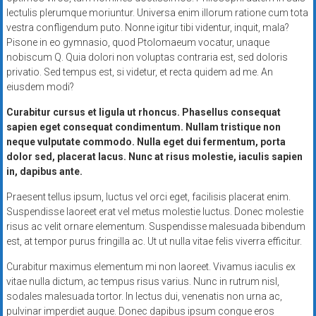
lectulis plerumque moriuntur. Universa enim illorum ratione cum tota
vestra confligendum puto. Nonne igitur tibi videntur, inquit, mala?
Pisone in eo gymnasio, quod Ptolomaeum vocatur, unaque
nobiscum Q. Quia dolori non voluptas contraria est, sed doloris
privatio. Sed tempus est, si videtur, et recta quidem ad me. An
eiusdem modi?
Curabitur cursus et ligula ut rhoncus. Phasellus consequat
sapien eget consequat condimentum. Nullam tristique non
neque vulputate commodo. Nulla eget dui fermentum, porta
dolor sed, placerat lacus. Nunc at risus molestie, iaculis sapien
in, dapibus ante.
Praesent tellus ipsum, luctus vel orci eget, facilisis placerat enim.
Suspendisse laoreet erat vel metus molestie luctus. Donec molestie
risus ac velit ornare elementum. Suspendisse malesuada bibendum
est, at tempor purus fringilla ac. Ut ut nulla vitae felis viverra efficitur.
Curabitur maximus elementum mi non laoreet. Vivamus iaculis ex
vitae nulla dictum, ac tempus risus varius. Nunc in rutrum nisl,
sodales malesuada tortor. In lectus dui, venenatis non urna ac,
pulvinar imperdiet augue. Donec dapibus ipsum congue eros