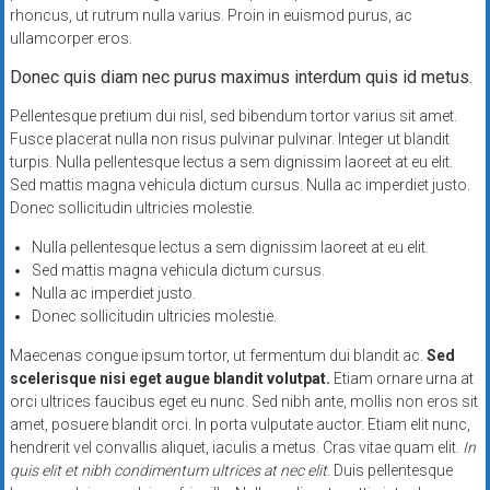
rhoncus, ut rutrum nulla varius. Proin in euismod purus, ac
ullamcorper eros.
Donec quis diam nec purus maximus interdum quis id metus.
Pellentesque pretium dui nisl, sed bibendum tortor varius sit amet.
Fusce placerat nulla non risus pulvinar pulvinar. Integer ut blandit
turpis. Nulla pellentesque lectus a sem dignissim laoreet at eu elit.
Sed mattis magna vehicula dictum cursus. Nulla ac imperdiet justo.
Donec sollicitudin ultricies molestie.
Nulla pellentesque lectus a sem dignissim laoreet at eu elit.
Sed mattis magna vehicula dictum cursus.
Nulla ac imperdiet justo.
Donec sollicitudin ultricies molestie.
Maecenas congue ipsum tortor, ut fermentum dui blandit ac.
Sed
scelerisque nisi eget augue blandit volutpat.
Etiam ornare urna at
orci ultrices faucibus eget eu nunc. Sed nibh ante, mollis non eros sit
amet, posuere blandit orci. In porta vulputate auctor. Etiam elit nunc,
hendrerit vel convallis aliquet, iaculis a metus. Cras vitae quam elit.
In
quis elit et nibh condimentum ultrices at nec elit
. Duis pellentesque