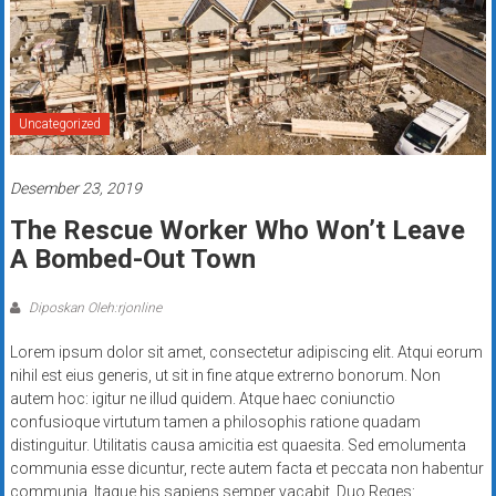
Uncategorized
Desember 23, 2019
The Rescue Worker Who Won’t Leave
A Bombed-Out Town
Diposkan Oleh:rjonline
Lorem ipsum dolor sit amet, consectetur adipiscing elit. Atqui eorum
nihil est eius generis, ut sit in fine atque extrerno bonorum. Non
autem hoc: igitur ne illud quidem. Atque haec coniunctio
confusioque virtutum tamen a philosophis ratione quadam
distinguitur. Utilitatis causa amicitia est quaesita. Sed emolumenta
communia esse dicuntur, recte autem facta et peccata non habentur
communia. Itaque his sapiens semper vacabit. Duo Reges: