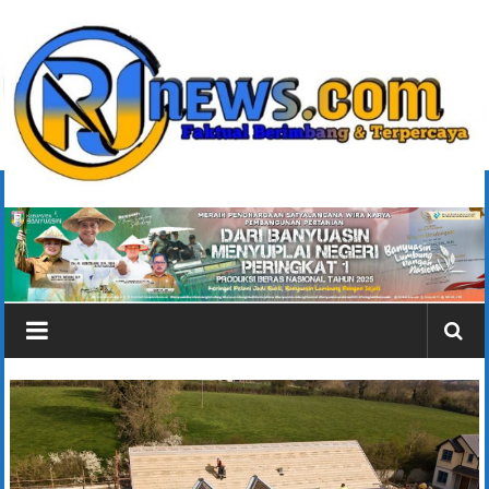
Lompat
ke
konten
rjonlinenews.com
Faktual
Berimbang
dan
Terpercaya