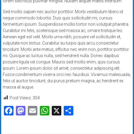
lorem sed risus pulvinar fringilla. Nullam aliquet mattis interdum.
Sed mollis sapien nec auctor porttitor. Morbi vestibulum libero id
neque commodo lobortis. Duis quis sollicitudin mi, cursus
fermentum ipsum. Suspendisse mollis tortor non volutpat pharetra.
Curabitur mi felis, scelerisque sed massa ac, ornare tristique leo.
Aenean eget est velit. Morbi urna nibh, posuere vel sollicitudin et,
vulputate non lectus. Curabitur eu turpis quis arcu consectetur
tincidunt. Morbi ante metus, efficitur nec enim non, porttitor porttitor
mi. Quisque ac luctus nulla, sed hendrerit nulla. Donec dapibus
posuere ligula vel congue. Mauris sed mollis enim, quis cursus
ipsum. Lorem ipsum dolor sit amet, consectetur adipiscing elit.
Fusce condimentum viverra orci nec faucibus. Vivamus malesuada,
felis ut auctor tincidunt, dui purus pretium magna, ac hendrerit ex
massa at augue.
Post Views:
304
Facebook
Mastodon
Email
WhatsApp
X
Share