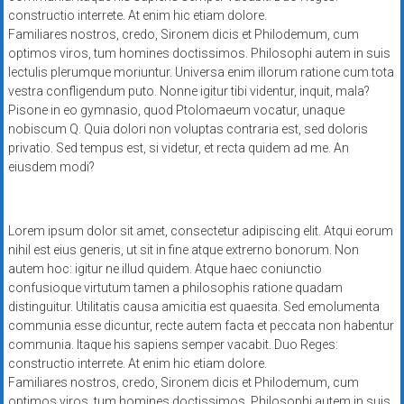
constructio interrete. At enim hic etiam dolore.
Familiares nostros, credo, Sironem dicis et Philodemum, cum
optimos viros, tum homines doctissimos. Philosophi autem in suis
lectulis plerumque moriuntur. Universa enim illorum ratione cum tota
vestra confligendum puto. Nonne igitur tibi videntur, inquit, mala?
Pisone in eo gymnasio, quod Ptolomaeum vocatur, unaque
nobiscum Q. Quia dolori non voluptas contraria est, sed doloris
privatio. Sed tempus est, si videtur, et recta quidem ad me. An
eiusdem modi?
Lorem ipsum dolor sit amet, consectetur adipiscing elit. Atqui eorum
nihil est eius generis, ut sit in fine atque extrerno bonorum. Non
autem hoc: igitur ne illud quidem. Atque haec coniunctio
confusioque virtutum tamen a philosophis ratione quadam
distinguitur. Utilitatis causa amicitia est quaesita. Sed emolumenta
communia esse dicuntur, recte autem facta et peccata non habentur
communia. Itaque his sapiens semper vacabit. Duo Reges:
constructio interrete. At enim hic etiam dolore.
Familiares nostros, credo, Sironem dicis et Philodemum, cum
optimos viros, tum homines doctissimos. Philosophi autem in suis