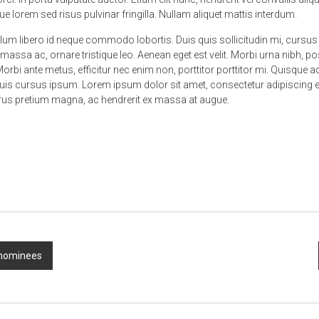
que lorem sed risus pulvinar fringilla. Nullam aliquet mattis interdum.
bulum libero id neque commodo lobortis. Duis quis sollicitudin mi, cur
massa ac, ornare tristique leo. Aenean eget est velit. Morbi urna nibh, pos
orbi ante metus, efficitur nec enim non, porttitor porttitor mi. Quisque a
quis cursus ipsum. Lorem ipsum dolor sit amet, consectetur adipiscing e
urus pretium magna, ac hendrerit ex massa at augue.
 nominees