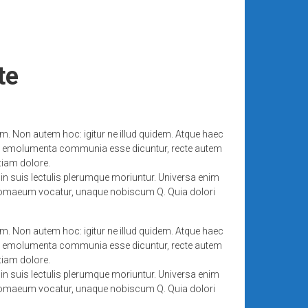
te
rum. Non autem hoc: igitur ne illud quidem. Atque haec
 Sed emolumenta communia esse dicuntur, recte autem
tiam dolore.
n suis lectulis plerumque moriuntur. Universa enim
Ptolomaeum vocatur, unaque nobiscum Q. Quia dolori
rum. Non autem hoc: igitur ne illud quidem. Atque haec
 Sed emolumenta communia esse dicuntur, recte autem
tiam dolore.
n suis lectulis plerumque moriuntur. Universa enim
Ptolomaeum vocatur, unaque nobiscum Q. Quia dolori