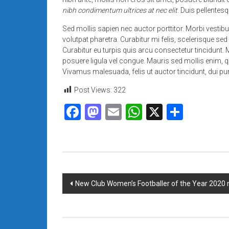
nibh condimentum ultrices at nec elit
. Duis pellentes
Sed mollis sapien nec auctor porttitor. Morbi vesti
volutpat pharetra. Curabitur mi felis, scelerisque sed 
Curabitur eu turpis quis arcu consectetur tincidunt. M
posuere ligula vel congue. Mauris sed mollis enim, 
Vivamus malesuada, felis ut auctor tincidunt, dui p
Post Views:
322
Facebook
Mastodon
Email
WhatsApp
X
Share
Navigasi
New Club Women’s Footballer of the Year 2020
pos