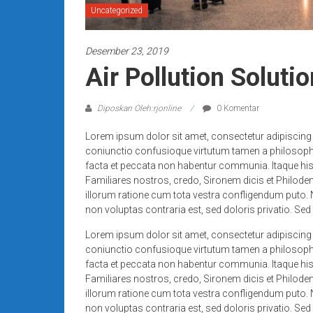
Uncategorized
Desember 23, 2019
Air Pollution Solut
Diposkan Oleh:rjonline
0 Komentar
Lorem ipsum dolor sit amet, consectetur adipiscing el
coniunctio confusioque virtutum tamen a philosophi
facta et peccata non habentur communia. Itaque his 
Familiares nostros, credo, Sironem dicis et Philod
illorum ratione cum tota vestra confligendum puto. 
non voluptas contraria est, sed doloris privatio. Se
Lorem ipsum dolor sit amet, consectetur adipiscing el
coniunctio confusioque virtutum tamen a philosophi
facta et peccata non habentur communia. Itaque his 
Familiares nostros, credo, Sironem dicis et Philod
illorum ratione cum tota vestra confligendum puto. 
non voluptas contraria est, sed doloris privatio. Se