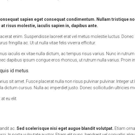
s consequat sapien eget consequat condimentum. Nullam tristique n
t risus molestie, iaculis sapien in, dapibus ante.
s placerat enim. Suspendisse laoreet erat vel metus molestie luctus. Donec
ingilla ac. Ut ut nulla vitae felis viverra efficitur.
iaculis ex vitae nulla dictum, ac tempus risus varius. Nunc in rutrum n
onec dapibus ipsum congue eros rhoncus, ut rutrum nulla varius. Proin 
quis id metus.
ius sit amet. Fusce placerat nulla non risus pulvinar pulvinar. Integer ut 
a dictum cursus. Nulla ac imperdiet justo. Donec sollicitudin ultricies mo
t eu elit.
andit ac.
Sed scelerisque nisi eget augue blandit volutpat.
Etiam ornar
ci. In porta vulputate auctor. Etiam elit nunc, hendrerit vel convallis aliq