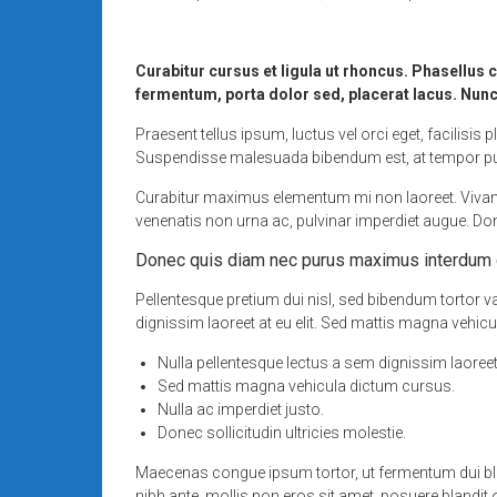
Curabitur cursus et ligula ut rhoncus. Phasellu
fermentum, porta dolor sed, placerat lacus. Nunc a
Praesent tellus ipsum, luctus vel orci eget, facilisi
Suspendisse malesuada bibendum est, at tempor purus fr
Curabitur maximus elementum mi non laoreet. Vivamus 
venenatis non urna ac, pulvinar imperdiet augue. D
Donec quis diam nec purus maximus interdum 
Pellentesque pretium dui nisl, sed bibendum tortor var
dignissim laoreet at eu elit. Sed mattis magna vehicul
Nulla pellentesque lectus a sem dignissim laoreet a
Sed mattis magna vehicula dictum cursus.
Nulla ac imperdiet justo.
Donec sollicitudin ultricies molestie.
Maecenas congue ipsum tortor, ut fermentum dui bl
nibh ante, mollis non eros sit amet, posuere blandit or