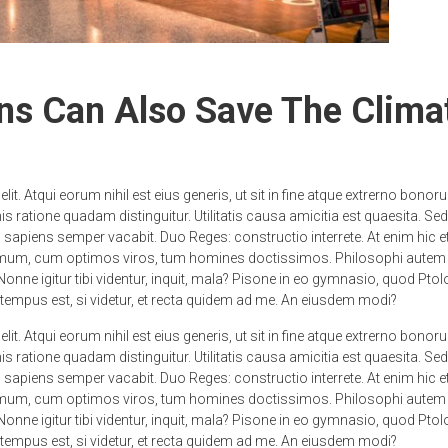
ions Can Also Save The Clima
it. Atqui eorum nihil est eius generis, ut sit in fine atque extrerno bono
s ratione quadam distinguitur. Utilitatis causa amicitia est quaesita.
sapiens semper vacabit. Duo Reges: constructio interrete. At enim hic e
emum, cum optimos viros, tum homines doctissimos. Philosophi autem i
Nonne igitur tibi videntur, inquit, mala? Pisone in eo gymnasio, quod 
d tempus est, si videtur, et recta quidem ad me. An eiusdem modi?
it. Atqui eorum nihil est eius generis, ut sit in fine atque extrerno bono
s ratione quadam distinguitur. Utilitatis causa amicitia est quaesita.
sapiens semper vacabit. Duo Reges: constructio interrete. At enim hic e
emum, cum optimos viros, tum homines doctissimos. Philosophi autem i
Nonne igitur tibi videntur, inquit, mala? Pisone in eo gymnasio, quod 
d tempus est, si videtur, et recta quidem ad me. An eiusdem modi?