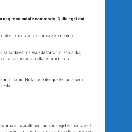
on neque vulputate commodo. Nulla eget dui
 molestie risus ac velit ornare elementum.
isl, sodales malesuada tortor. In lectus dui,
in euismod purus, ac ullamcorper eros.
blandit turpis. Nulla pellentesque lectus a sem
lestie.
e urna at orci ultrices faucibus eget eu nunc. Sed
uet, iaculis a metus. Cras vitae quam elit.
In quis elit et