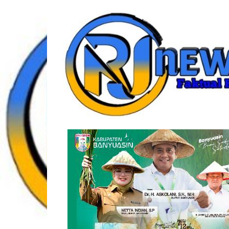
Lompat
rjonlinenews.com
ke
konten
Faktual
Berimbang
dan
Terpercaya